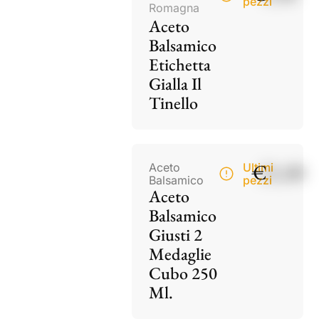
pezzi
Romagna
Aceto
Balsamico
Etichetta
Gialla Il
Tinello
€
21,00
Aceto
Ultimi
Balsamico
pezzi
Aceto
Balsamico
Giusti 2
Medaglie
Cubo 250
Ml.