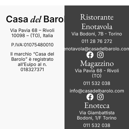
Ristorante
Enotavola
Via Pavia 68 – Rivoli
Via Bodoni, 7B - Torino
10098 – (TO), Italia
011 28 76 272
P.IVA:01075480010
enotavola@casadelbarolo.co
Il marchio “Casa del
Barolo” è registrato
Magazzino
all’Euipo al n.
018327371
Via Pavia 68 - Rivoli
(TO)
011 532 038
info@casadelbarolo.com
Enoteca
Via Giambattista
Bodoni, 1/F Torino
011 532 038