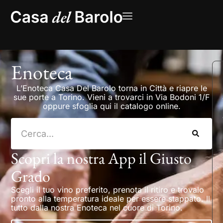
Enoteca
L’Enoteca Casa Del Barolo torna in Città e riapre le
sue porte a Torino. Vieni a trovarci in Via Bodoni 1/F
oppure sfoglia qui il catalogo online.
Scopri la nostra App il Giusto
Grado
Scegli il tuo vino preferito, prenota il ritiro e trovalo
pronto alla temperatura ideale per essere stappato. Il
tutto dalla nostra Enoteca nel cuore di Torino.