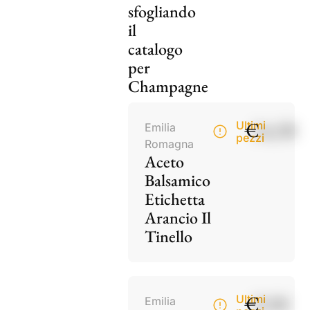
sfogliando
il
catalogo
per
Champagne
€
14,50
Ultimi
Emilia
pezzi
Romagna
Aceto
Balsamico
Etichetta
Arancio Il
Tinello
€
9,50
Ultimi
Emilia