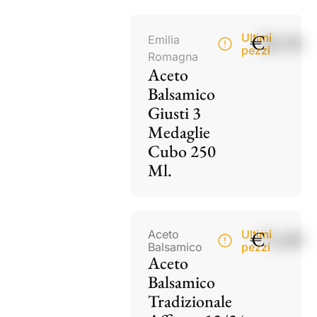
€
28,50
Ultimi
Emilia
pezzi
Romagna
Aceto
Balsamico
Giusti 3
Medaglie
Cubo 250
Ml.
€
75,00
Aceto
Ultimi
Balsamico
pezzi
Aceto
Balsamico
Tradizionale