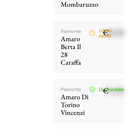
Mombaruzzo
€
40,00
Ultimi
Piemonte
pezzi
Amaro
Berta Il
28
Caraffa
€
15,50
Piemonte
Disponibile
Amaro Di
Torino
Vincenzi