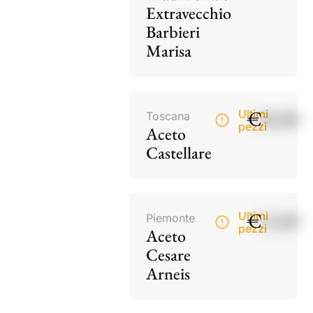
Extravecchio
Barbieri
Marisa
€
18,00
Ultimi
Toscana
pezzi
Aceto
Castellare
€
15,00
Ultimi
Piemonte
pezzi
Aceto
Cesare
Arneis