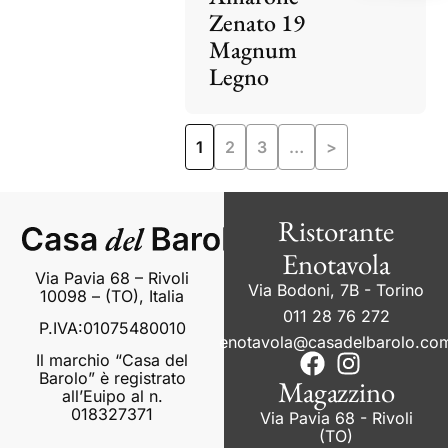
Zenato 19
Magnum
Legno
1
2
3
…
>
Ristorante
Enotavola
Via Pavia 68 – Rivoli
Via Bodoni, 7B - Torino
10098 – (TO), Italia
011 28 76 272
P.IVA:01075480010
enotavola@casadelbarolo.co
Il marchio “Casa del
Barolo” è registrato
Magazzino
all’Euipo al n.
018327371
Via Pavia 68 - Rivoli
(TO)