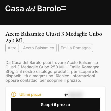
Aceto Balsamico Giusti 3 Medaglie Cubo
250 Ml.
Altro
Aceto Balsamico
Emilia Romagna
Da Casa del Barolo puoi trovare Aceto Balsamico
Giusti 3 Medaglie Cubo 250 Ml. – Emilia Romagna.
Sfoglia il nostro catalogo prodotti, per scoprire le
disponibilità a magazzino. Richiedi informazioni
oppure contattaci per scoprire il prezzo.
€
28,50
Ultimi pezzi
Scopri il prezzo