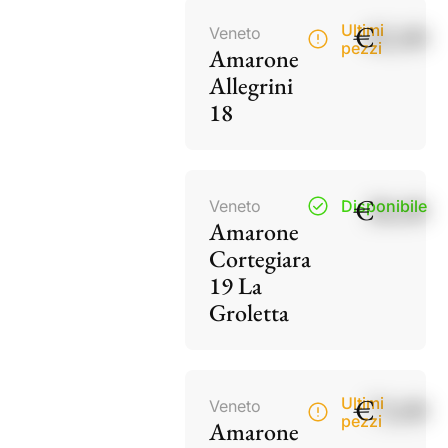
€
82,00
Ultimi
Veneto
pezzi
Amarone
Allegrini
18
€
38,00
Veneto
Disponibile
Amarone
Cortegiara
19 La
Groletta
€
73,00
Ultimi
Veneto
pezzi
Amarone