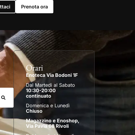
ttaci
Prenota ora
Orari
Enoteca Via Bodoni 1F
Dal Martedì al Sabato
10:30-20:00
continuato
Domenica e Lunedì
Chiuso
Magazzino e Enoshop,
Via Pavia 68 Rivoli