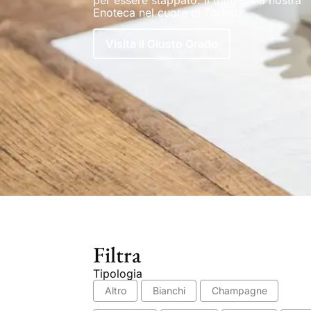
Enoteca nel cuore di Torino.
Visita il Giusto Grado
Filtra
Tipologia
Altro
Bianchi
Champagne