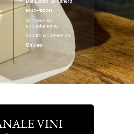
Dal Lunedì al Venerdì
9:00-18:00
Si riceve su
appuntamento
Sabato e Domenica
Chiuso
NALE VINI