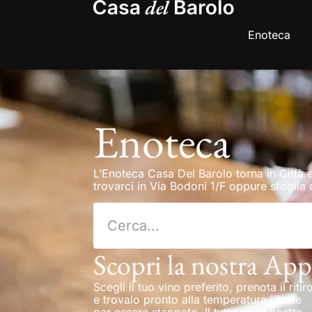
Enoteca
Enoteca
L’Enoteca Casa Del Barolo torna in Città e
trovarci in Via Bodoni 1/F oppure sfoglia q
Scopri la nostra App
Scegli il tuo vino preferito, prenota il ritir
e trovalo pronto alla temperatura ideale
per essere stappato. Il tutto dalla nostra