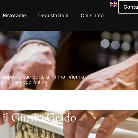
Conta
Ristorante
Degustazioni
Chi siamo
 riapre le sue porte a Torino. Vieni a
ui il catalogo online.
 il Giusto Grado
o