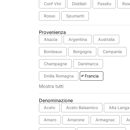
Conf Vini
Distillati
Passito
Ros
Rosso
Spumanti
Provenienza
Alsazia
Argentina
Australia
Bordeaux
Borgogna
Campania
Champagne
Danimarca
Emilia Romagna
Francia
Mostra tutti
Denominazione
Aceto
Aceto Balsamico
Alta Langa
Amaro
Amarone
Armagnac
A