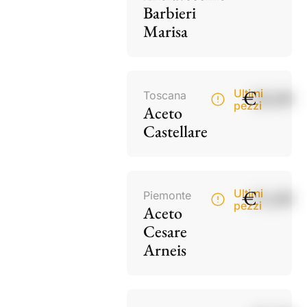
Barbieri
Marisa
€
18,00
Ultimi
Toscana
pezzi
Aceto
Castellare
€
15,00
Ultimi
Piemonte
pezzi
Aceto
Cesare
Arneis