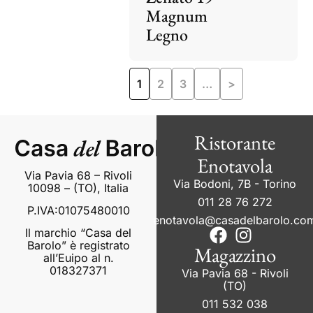
Magnum
Legno
1
2
3
…
>
Ristorante
Enotavola
Via Pavia 68 – Rivoli
Via Bodoni, 7B - Torino
10098 – (TO), Italia
011 28 76 272
P.IVA:01075480010
enotavola@casadelbarolo.co
Il marchio “Casa del
Barolo” è registrato
Magazzino
all’Euipo al n.
018327371
Via Pavia 68 - Rivoli
(TO)
011 532 038