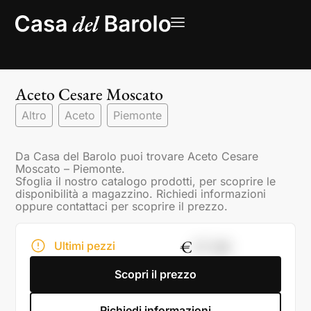
Aceto Cesare Moscato
Altro
Aceto
Piemonte
Da Casa del Barolo puoi trovare Aceto Cesare
Moscato – Piemonte.
Sfoglia il nostro catalogo prodotti, per scoprire le
disponibilità a magazzino. Richiedi informazioni
oppure contattaci per scoprire il prezzo.
€
17,50
Ultimi pezzi
Scopri il prezzo
Richiedi informazioni