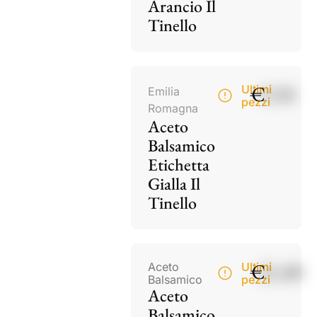
Arancio Il
Tinello
€
9,50
Ultimi
Emilia
pezzi
Romagna
Aceto
Balsamico
Etichetta
Gialla Il
Tinello
€
21,00
Aceto
Ultimi
Balsamico
pezzi
Aceto
Balsamico