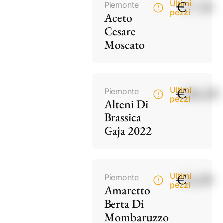
€
17,50
Ultimi
Piemonte
pezzi
Aceto
Cesare
Moscato
€
186,00
Ultimi
Piemonte
pezzi
Alteni Di
Brassica
Gaja 2022
€
34,00
Ultimi
Piemonte
pezzi
Amaretto
Berta Di
Mombaruzzo