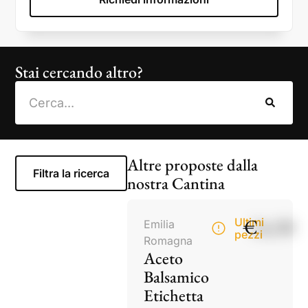
Stai cercando altro?
Altre proposte dalla
Filtra la ricerca
nostra Cantina
€
14,50
Ultimi
Emilia
pezzi
Romagna
Aceto
Balsamico
Etichetta