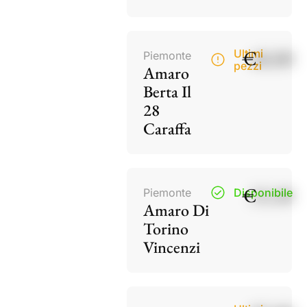
€
40,00
Ultimi
Piemonte
pezzi
Amaro
Berta Il
28
Caraffa
€
15,50
Piemonte
Disponibile
Amaro Di
Torino
Vincenzi