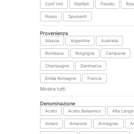
Conf Vini
Distillati
Passito
Ros
Rosso
Spumanti
Provenienza
Alsazia
Argentina
Australia
Bordeaux
Borgogna
Campania
Champagne
Danimarca
Emilia Romagna
Francia
Mostra tutti
Denominazione
Aceto
Aceto Balsamico
Alta Langa
Amaro
Amarone
Armagnac
A