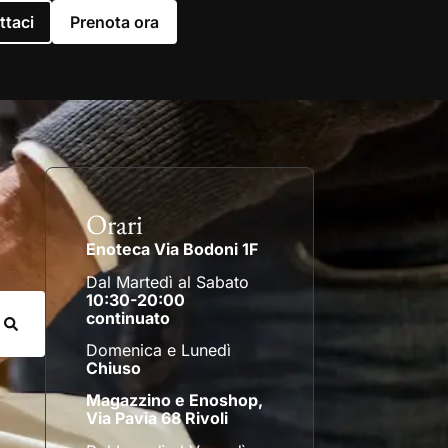
ttaci
Prenota ora
Orari
Enoteca Via Bodoni 1F
Dal Martedì al Sabato
10:30-20:00
continuato
Domenica e Lunedì
Chiuso
Magazzino e Enoshop,
Via Pavia 68 Rivoli