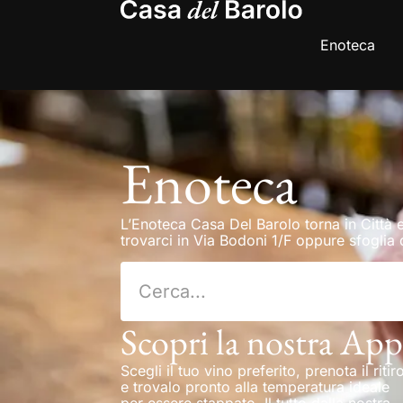
Enoteca
Enoteca
L’Enoteca Casa Del Barolo torna in Città e
trovarci in Via Bodoni 1/F oppure sfoglia q
Scopri la nostra App
Scegli il tuo vino preferito, prenota il ritir
e trovalo pronto alla temperatura ideale
per essere stappato. Il tutto dalla nostra