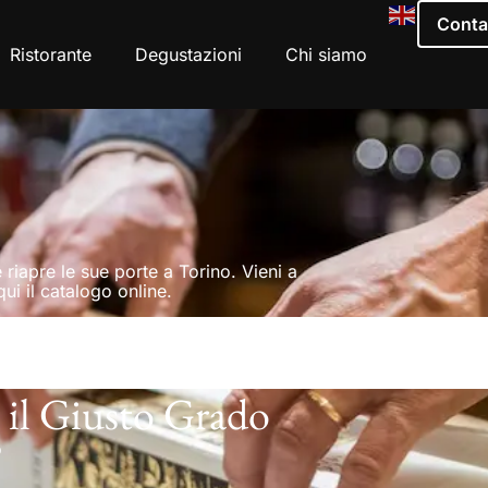
Conta
Ristorante
Degustazioni
Chi siamo
 riapre le sue porte a Torino. Vieni a
ui il catalogo online.
 il Giusto Grado
o