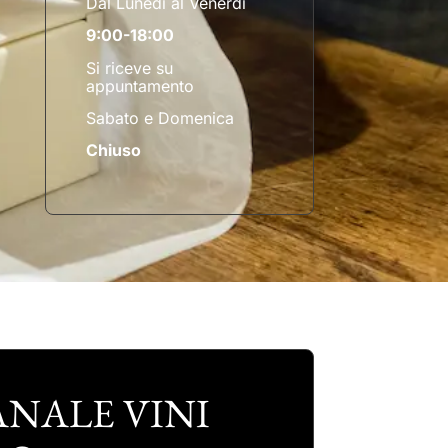
Dal Lunedì al Venerdì
9:00-18:00
Si riceve su
appuntamento
Sabato e Domenica
Chiuso
NALE VINI