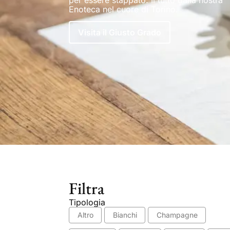
Enoteca nel cuore di Torino.
Visita il Giusto Grado
Filtra
Tipologia
Altro
Bianchi
Champagne