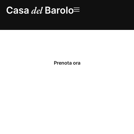
Il cuore pulsante della
tradizione enogastronomica
Prenota ora
Scopri di più