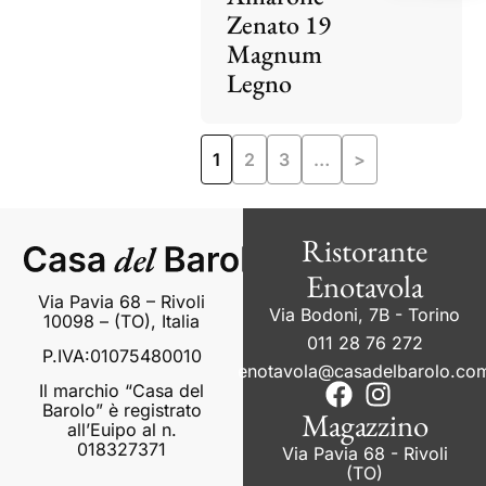
Zenato 19
Magnum
Legno
1
2
3
…
>
Ristorante
Enotavola
Via Pavia 68 – Rivoli
Via Bodoni, 7B - Torino
10098 – (TO), Italia
011 28 76 272
P.IVA:01075480010
enotavola@casadelbarolo.co
Il marchio “Casa del
Barolo” è registrato
Magazzino
all’Euipo al n.
018327371
Via Pavia 68 - Rivoli
(TO)