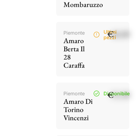
Mombaruzzo
€
40,00
Ultimi
Piemonte
pezzi
Amaro
Berta Il
28
Caraffa
€
15,50
Piemonte
Disponibile
Amaro Di
Torino
Vincenzi