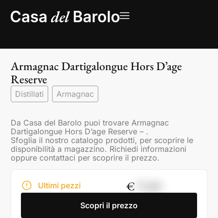
Armagnac Dartigalongue Hors D’age
Reserve
Distillati
Armagnac
Da Casa del Barolo puoi trovare Armagnac
Dartigalongue Hors D’age Reserve – .
Sfoglia il nostro catalogo prodotti, per scoprire le
disponibilità a magazzino. Richiedi informazioni
oppure contattaci per scoprire il prezzo.
€
73,00
Ultimi pezzi
Scopri il prezzo