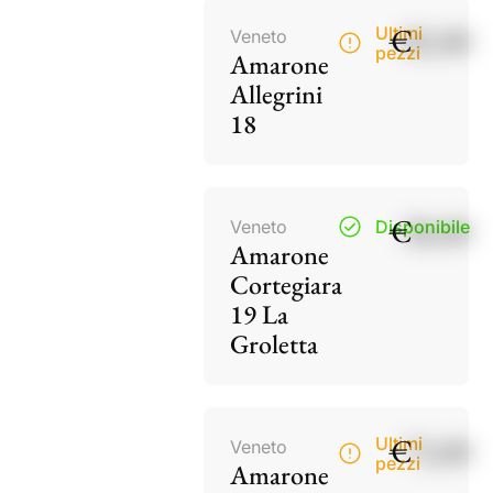
€
82,00
Ultimi
Veneto
pezzi
Amarone
Allegrini
18
€
38,00
Veneto
Disponibile
Amarone
Cortegiara
19 La
Groletta
€
73,00
Ultimi
Veneto
pezzi
Amarone