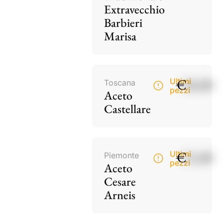
Extravecchio
Barbieri
Marisa
€
18,00
Ultimi
Toscana
pezzi
Aceto
Castellare
€
15,00
Ultimi
Piemonte
pezzi
Aceto
Cesare
Arneis