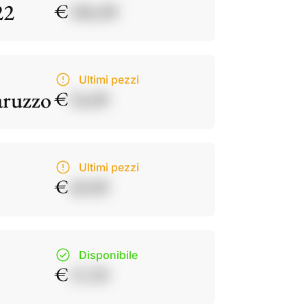
22
€
186,00
Ultimi pezzi
aruzzo
€
34,00
Ultimi pezzi
€
40,00
Disponibile
€
15,50