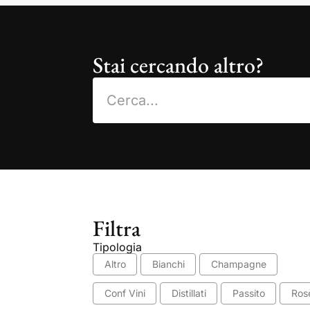
Stai cercando altro?
Filtra
Tipologia
Altro
Bianchi
Champagne
Conf Vini
Distillati
Passito
Ros