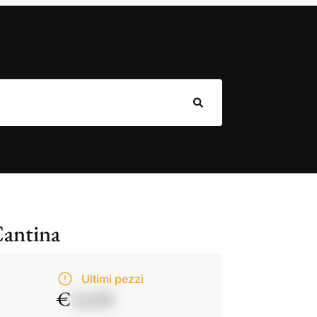
Cantina
Ultimi pezzi
€
14,50