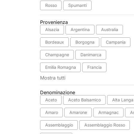
Rosso
Spumanti
Provenienza
Alsazia
Argentina
Australia
Bordeaux
Borgogna
Campania
Champagne
Danimarca
Emilia Romagna
Francia
Mostra tutti
Denominazione
Aceto
Aceto Balsamico
Alta Langa
Amaro
Amarone
Armagnac
A
Assemblaggio
Assemblaggio Rosso