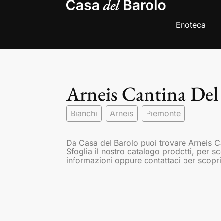
Enoteca
Arneis Cantina Del
Bianchi
Arneis
Piemonte
Da Casa del Barolo puoi trovare Arneis 
Sfoglia il nostro catalogo prodotti, per s
informazioni oppure contattaci per scopri