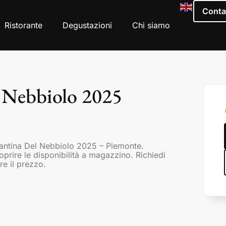
Conta
Ristorante
Degustazioni
Chi siamo
 Nebbiolo 2025
Cantina Del Nebbiolo 2025 – Piemonte.
coprire le disponibilità a magazzino. Richiedi
re il prezzo.