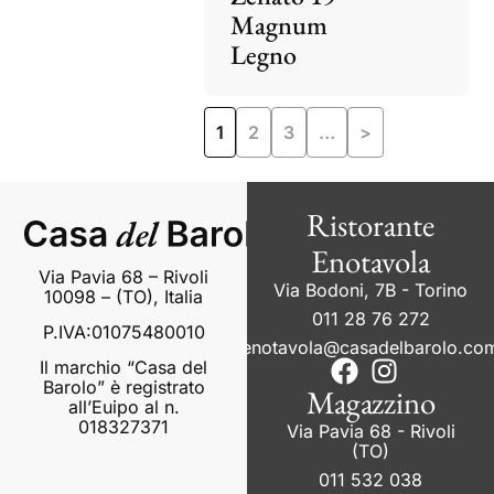
Magnum
Legno
1
2
3
…
>
Ristorante
Enotavola
Via Pavia 68 – Rivoli
Via Bodoni, 7B - Torino
10098 – (TO), Italia
011 28 76 272
P.IVA:01075480010
enotavola@casadelbarolo.co
Il marchio “Casa del
Barolo” è registrato
Magazzino
all’Euipo al n.
018327371
Via Pavia 68 - Rivoli
(TO)
011 532 038