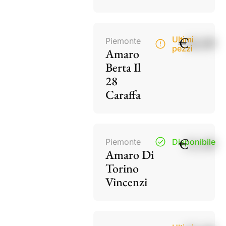
€
40,00
Ultimi
Piemonte
pezzi
Amaro
Berta Il
28
Caraffa
€
15,50
Piemonte
Disponibile
Amaro Di
Torino
Vincenzi