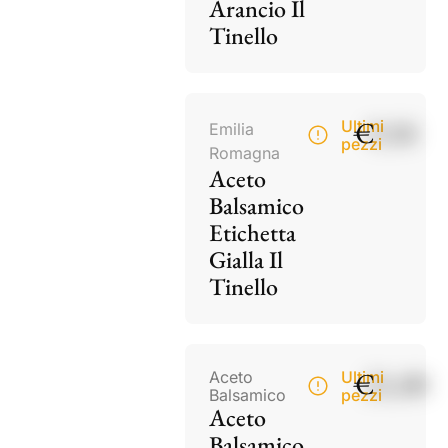
Arancio Il
Tinello
€
9,50
Ultimi
Emilia
pezzi
Romagna
Aceto
Balsamico
Etichetta
Gialla Il
Tinello
€
21,00
Aceto
Ultimi
Balsamico
pezzi
Aceto
Balsamico