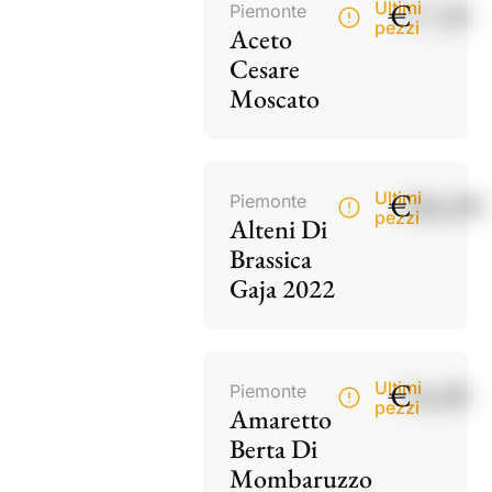
€
17,50
Ultimi
Piemonte
pezzi
Aceto
Cesare
Moscato
€
186,00
Ultimi
Piemonte
pezzi
Alteni Di
Brassica
Gaja 2022
€
34,00
Ultimi
Piemonte
pezzi
Amaretto
Berta Di
Mombaruzzo