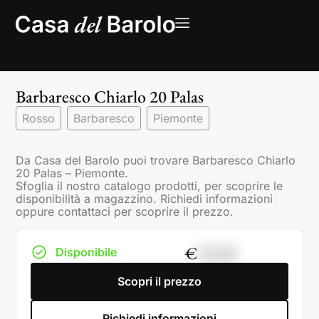
Barbaresco Chiarlo 20 Palas
Rosso
Barbaresco
Piemonte
Da Casa del Barolo puoi trovare Barbaresco Chiarlo
20 Palas – Piemonte.
Sfoglia il nostro catalogo prodotti, per scoprire le
disponibilità a magazzino. Richiedi informazioni
oppure contattaci per scoprire il prezzo.
€
32,00
Disponibile
Scopri il prezzo
Richiedi informazioni