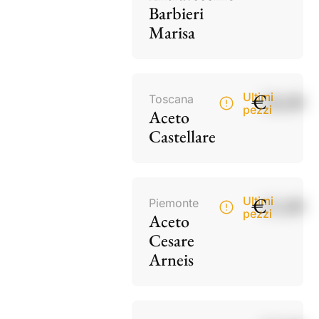
Barbieri
Marisa
€
18,00
Ultimi
Toscana
pezzi
Aceto
Castellare
€
15,00
Ultimi
Piemonte
pezzi
Aceto
Cesare
Arneis