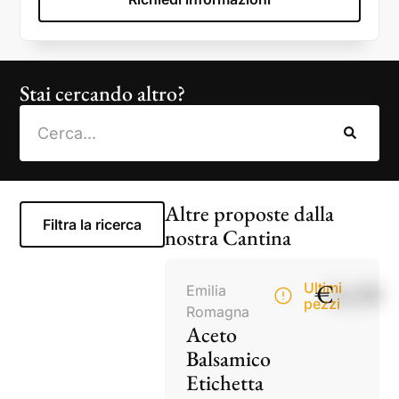
Stai cercando altro?
Altre proposte dalla
Filtra la ricerca
nostra Cantina
€
14,50
Ultimi
Emilia
pezzi
Romagna
Aceto
Balsamico
Etichetta