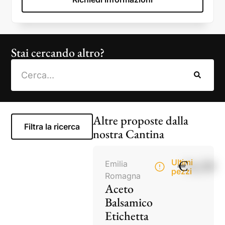
Stai cercando altro?
Altre proposte dalla
Filtra la ricerca
nostra Cantina
€
14,50
Ultimi
Emilia
pezzi
Romagna
Aceto
Balsamico
Etichetta