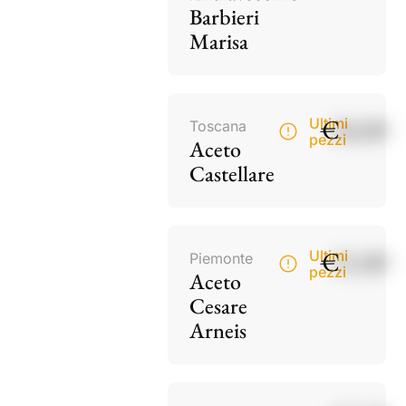
Barbieri
Marisa
€
18,00
Ultimi
Toscana
pezzi
Aceto
Castellare
€
15,00
Ultimi
Piemonte
pezzi
Aceto
Cesare
Arneis