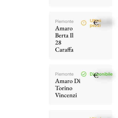
€
40,00
Ultimi
Piemonte
pezzi
Amaro
Berta Il
28
Caraffa
€
15,50
Piemonte
Disponibile
Amaro Di
Torino
Vincenzi