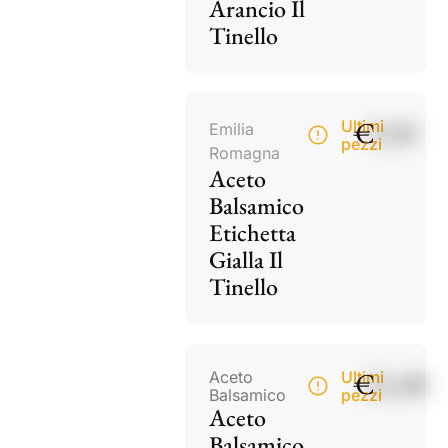
Arancio Il
Tinello
€
9,50
Ultimi
Emilia
pezzi
Romagna
Aceto
Balsamico
Etichetta
Gialla Il
Tinello
€
21,00
Aceto
Ultimi
Balsamico
pezzi
Aceto
Balsamico