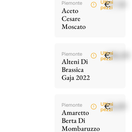
€
17,50
Ultimi
Piemonte
pezzi
Aceto
Cesare
Moscato
€
186,00
Ultimi
Piemonte
pezzi
Alteni Di
Brassica
Gaja 2022
€
34,00
Ultimi
Piemonte
pezzi
Amaretto
Berta Di
Mombaruzzo