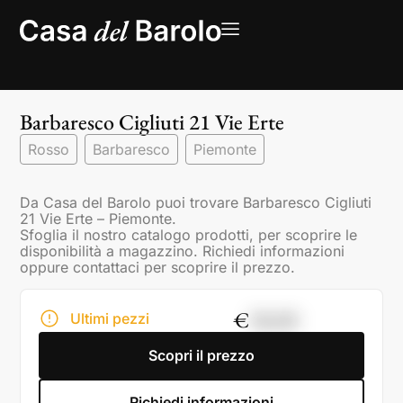
Barbaresco Cigliuti 21 Vie Erte
Rosso
Barbaresco
Piemonte
Da Casa del Barolo puoi trovare Barbaresco Cigliuti
21 Vie Erte – Piemonte.
Sfoglia il nostro catalogo prodotti, per scoprire le
disponibilità a magazzino. Richiedi informazioni
oppure contattaci per scoprire il prezzo.
€
58,00
Ultimi pezzi
Scopri il prezzo
Richiedi informazioni