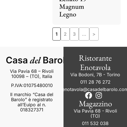
Magnum
Legno
1
2
3
…
>
Ristorante
Enotavola
Via Pavia 68 – Rivoli
Via Bodoni, 7B - Torino
10098 – (TO), Italia
011 28 76 272
P.IVA:01075480010
enotavola@casadelbarolo.co
Il marchio “Casa del
Barolo” è registrato
Magazzino
all’Euipo al n.
018327371
Via Pavia 68 - Rivoli
(TO)
011 532 038