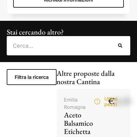
Stai cercando altro?
Altre proposte dalla
Filtra la ricerca
nostra Cantina
€
14,50
Ultimi
Emilia
pezzi
Romagna
Aceto
Balsamico
Etichetta