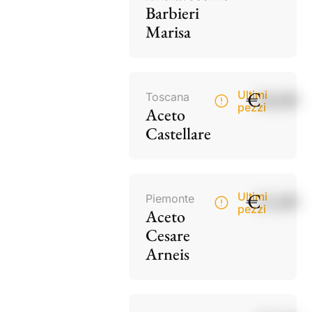
Barbieri
Marisa
€
18,00
Ultimi
Toscana
pezzi
Aceto
Castellare
€
15,00
Ultimi
Piemonte
pezzi
Aceto
Cesare
Arneis