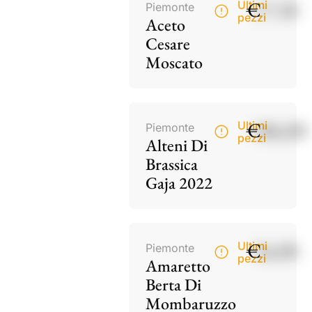
€
17,50
Ultimi
Piemonte
pezzi
Aceto
Cesare
Moscato
€
186,00
Ultimi
Piemonte
pezzi
Alteni Di
Brassica
Gaja 2022
€
34,00
Ultimi
Piemonte
pezzi
Amaretto
Berta Di
Mombaruzzo