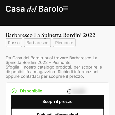
Barbaresco La Spinetta Bordini 2022
Rosso
Barbaresco
Piemonte
Da Casa del Barolo puoi trovare Barbaresco La
Spinetta Bordini 2022 – Piemonte.
Sfoglia il nostro catalogo prodotti, per scoprire le
disponibilità a magazzino. Richiedi informazioni
oppure contattaci per scoprire il prezzo.
€
54,00
Disponibile
Scopri il prezzo
Richiedi informazioni