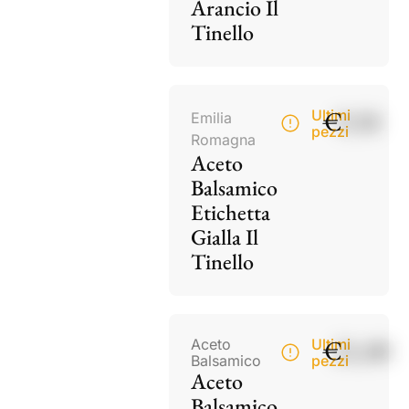
Arancio Il
Tinello
€
9,50
Ultimi
Emilia
pezzi
Romagna
Aceto
Balsamico
Etichetta
Gialla Il
Tinello
€
21,00
Aceto
Ultimi
Balsamico
pezzi
Aceto
Balsamico