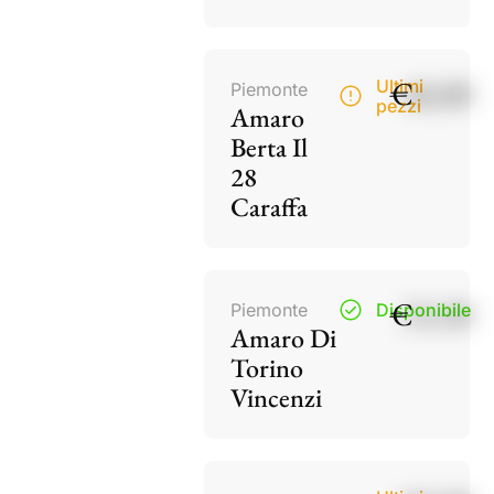
€
40,00
Ultimi
Piemonte
pezzi
Amaro
Berta Il
28
Caraffa
€
15,50
Piemonte
Disponibile
Amaro Di
Torino
Vincenzi