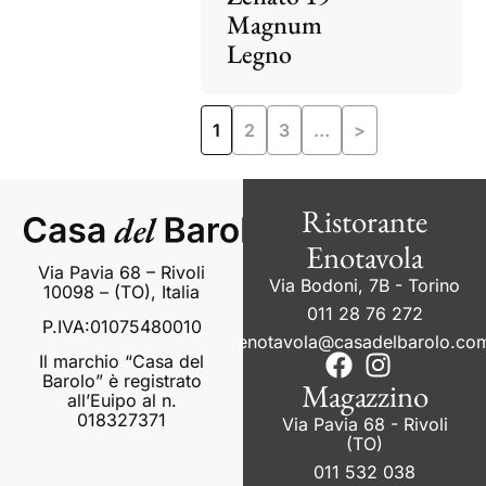
Magnum
Legno
1
2
3
…
>
Ristorante
Enotavola
Via Pavia 68 – Rivoli
Via Bodoni, 7B - Torino
10098 – (TO), Italia
011 28 76 272
P.IVA:01075480010
enotavola@casadelbarolo.co
Il marchio “Casa del
Barolo” è registrato
Magazzino
all’Euipo al n.
018327371
Via Pavia 68 - Rivoli
(TO)
011 532 038