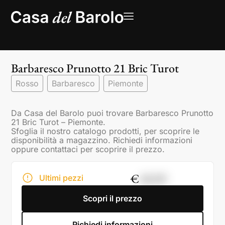
Barbaresco Prunotto 21 Bric Turot
Rosso
Barbaresco
Piemonte
Da Casa del Barolo puoi trovare Barbaresco Prunotto
21 Bric Turot – Piemonte.
Sfoglia il nostro catalogo prodotti, per scoprire le
disponibilità a magazzino. Richiedi informazioni
oppure contattaci per scoprire il prezzo.
€
48,00
Ultimi pezzi
Scopri il prezzo
Richiedi informazioni