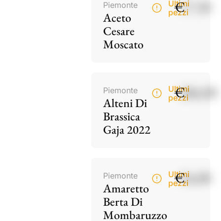
€
17,50
Ultimi
Piemonte
pezzi
Aceto
Cesare
Moscato
€
186,00
Ultimi
Piemonte
pezzi
Alteni Di
Brassica
Gaja 2022
€
34,00
Ultimi
Piemonte
pezzi
Amaretto
Berta Di
Mombaruzzo