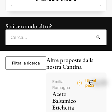
Stai cercando altro?
Altre proposte dalla
Filtra la ricerca
nostra Cantina
€
14,50
Ultimi
Emilia
pezzi
Romagna
Aceto
Balsamico
Etichetta