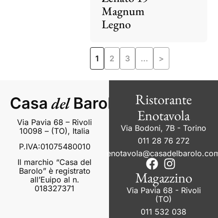
Magnum
Legno
1
2
3
…
>
Ristorante
Enotavola
Via Pavia 68 – Rivoli
Via Bodoni, 7B - Torino
10098 – (TO), Italia
011 28 76 272
P.IVA:01075480010
enotavola@casadelbarolo.co
Il marchio “Casa del
Barolo” è registrato
Magazzino
all’Euipo al n.
018327371
Via Pavia 68 - Rivoli
(TO)
011 532 038