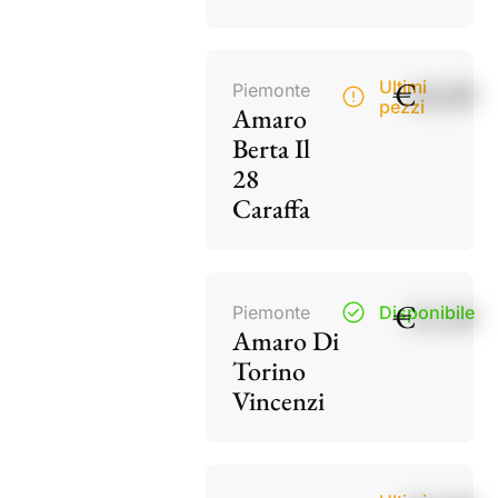
€
40,00
Ultimi
Piemonte
pezzi
Amaro
Berta Il
28
Caraffa
€
15,50
Piemonte
Disponibile
Amaro Di
Torino
Vincenzi