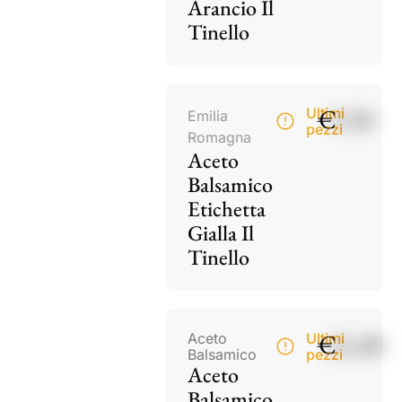
Arancio Il
Tinello
€
9,50
Ultimi
Emilia
pezzi
Romagna
Aceto
Balsamico
Etichetta
Gialla Il
Tinello
€
21,00
Aceto
Ultimi
Balsamico
pezzi
Aceto
Balsamico