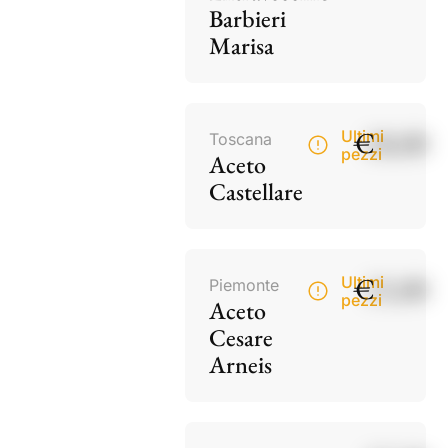
Barbieri
Marisa
€
18,00
Ultimi
Toscana
pezzi
Aceto
Castellare
€
15,00
Ultimi
Piemonte
pezzi
Aceto
Cesare
Arneis