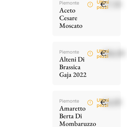
€
17,50
Ultimi
Piemonte
pezzi
Aceto
Cesare
Moscato
€
186,00
Ultimi
Piemonte
pezzi
Alteni Di
Brassica
Gaja 2022
€
34,00
Ultimi
Piemonte
pezzi
Amaretto
Berta Di
Mombaruzzo