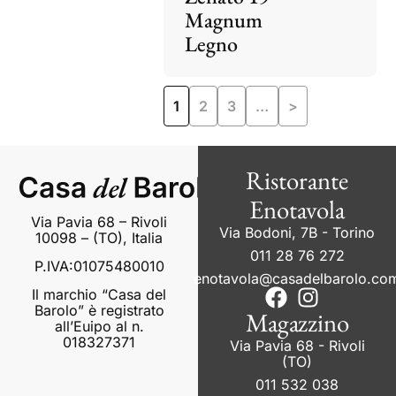
Magnum
Legno
1
2
3
…
>
Ristorante
Enotavola
Via Pavia 68 – Rivoli
Via Bodoni, 7B - Torino
10098 – (TO), Italia
011 28 76 272
P.IVA:01075480010
enotavola@casadelbarolo.co
Il marchio “Casa del
Barolo” è registrato
Magazzino
all’Euipo al n.
018327371
Via Pavia 68 - Rivoli
(TO)
011 532 038