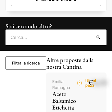
Stai cercando altro?
Altre proposte dalla
Filtra la ricerca
nostra Cantina
€
14,50
Ultimi
Emilia
pezzi
Romagna
Aceto
Balsamico
Etichetta