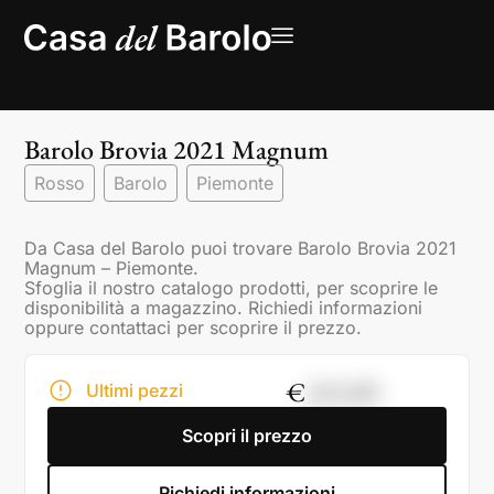
Barolo Brovia 2021 Magnum
Rosso
Barolo
Piemonte
Da Casa del Barolo puoi trovare Barolo Brovia 2021
Magnum – Piemonte.
Sfoglia il nostro catalogo prodotti, per scoprire le
disponibilità a magazzino. Richiedi informazioni
oppure contattaci per scoprire il prezzo.
€
165,00
Ultimi pezzi
Scopri il prezzo
Richiedi informazioni