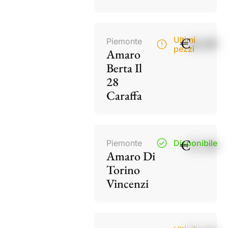
€
40,00
Ultimi
Piemonte
pezzi
Amaro
Berta Il
28
Caraffa
€
15,50
Piemonte
Disponibile
Amaro Di
Torino
Vincenzi