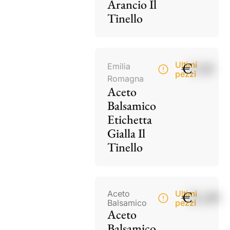
Arancio Il
Tinello
€
9,50
Ultimi
Emilia
pezzi
Romagna
Aceto
Balsamico
Etichetta
Gialla Il
Tinello
€
21,00
Aceto
Ultimi
Balsamico
pezzi
Aceto
Balsamico