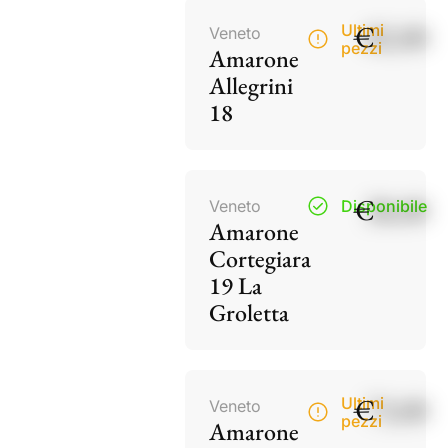
€
82,00
Ultimi
Veneto
pezzi
Amarone
Allegrini
18
€
38,00
Veneto
Disponibile
Amarone
Cortegiara
19 La
Groletta
€
73,00
Ultimi
Veneto
pezzi
Amarone