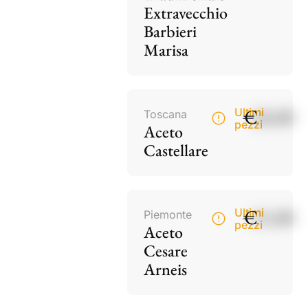
Extravecchio
Barbieri
Marisa
€
18,00
Ultimi
Toscana
pezzi
Aceto
Castellare
€
15,00
Ultimi
Piemonte
pezzi
Aceto
Cesare
Arneis