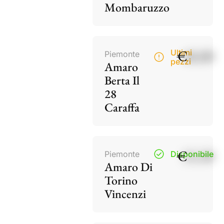
Mombaruzzo
€
40,00
Ultimi
Piemonte
pezzi
Amaro
Berta Il
28
Caraffa
€
15,50
Piemonte
Disponibile
Amaro Di
Torino
Vincenzi