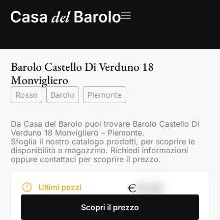
Barolo Castello Di Verduno 18
Monvigliero
Rosso
Barolo
Piemonte
Da Casa del Barolo puoi trovare Barolo Castello Di
Verduno 18 Monvigliero – Piemonte.
Sfoglia il nostro catalogo prodotti, per scoprire le
disponibilità a magazzino. Richiedi informazioni
oppure contattaci per scoprire il prezzo.
€
85,00
Ultimi pezzi
Scopri il prezzo