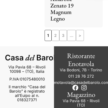
Zenato 19
Magnum
Legno
1
2
3
…
>
Ristorante
Enotavola
Via Pavia 68 – Rivoli
Via Bodoni, 7B - Torino
10098 – (TO), Italia
011 28 76 272
P.IVA:01075480010
enotavola@casadelbarolo.co
Il marchio “Casa del
Barolo” è registrato
Magazzino
all’Euipo al n.
018327371
Via Pavia 68 - Rivoli
(TO)