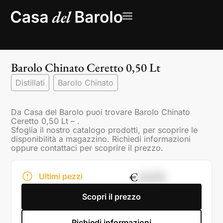
Barolo Chinato Ceretto 0,50 Lt
Distillati
Barolo Chinato
Da Casa del Barolo puoi trovare Barolo Chinato
Ceretto 0,50 Lt – .
Sfoglia il nostro catalogo prodotti, per scoprire le
disponibilità a magazzino. Richiedi informazioni
oppure contattaci per scoprire il prezzo.
€
40,00
Ultimi pezzi
Scopri il prezzo
Richiedi informazioni