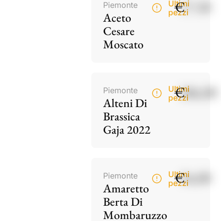
€
17,50
Ultimi
Piemonte
pezzi
Aceto
Cesare
Moscato
€
186,00
Ultimi
Piemonte
pezzi
Alteni Di
Brassica
Gaja 2022
€
34,00
Ultimi
Piemonte
pezzi
Amaretto
Berta Di
Mombaruzzo