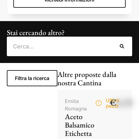
Stai cercando altro?
Altre proposte dalla
Filtra la ricerca
nostra Cantina
€
14,50
Ultimi
Emilia
pezzi
Romagna
Aceto
Balsamico
Etichetta