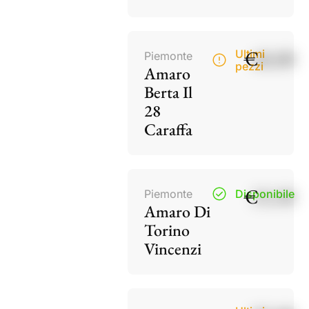
€
40,00
Ultimi
Piemonte
pezzi
Amaro
Berta Il
28
Caraffa
€
15,50
Piemonte
Disponibile
Amaro Di
Torino
Vincenzi