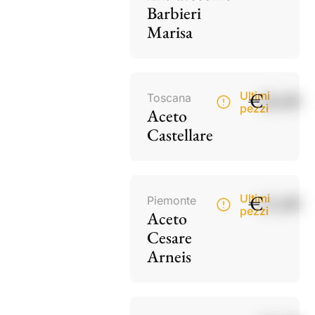
Barbieri
Marisa
€
18,00
Ultimi
Toscana
pezzi
Aceto
Castellare
€
15,00
Ultimi
Piemonte
pezzi
Aceto
Cesare
Arneis