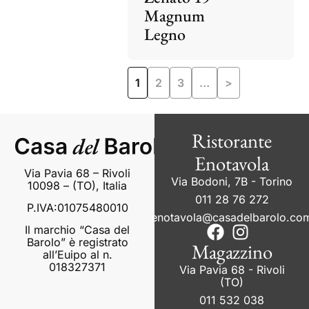
Magnum
Legno
1
2
3
…
>
Ristorante
Enotavola
Via Pavia 68 – Rivoli
Via Bodoni, 7B - Torino
10098 – (TO), Italia
011 28 76 272
P.IVA:01075480010
enotavola@casadelbarolo.co
Il marchio “Casa del
Barolo” è registrato
Magazzino
all’Euipo al n.
018327371
Via Pavia 68 - Rivoli
(TO)
011 532 038