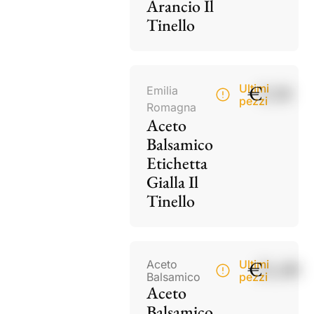
Arancio Il
Tinello
€
9,50
Ultimi
Emilia
pezzi
Romagna
Aceto
Balsamico
Etichetta
Gialla Il
Tinello
€
21,00
Aceto
Ultimi
Balsamico
pezzi
Aceto
Balsamico