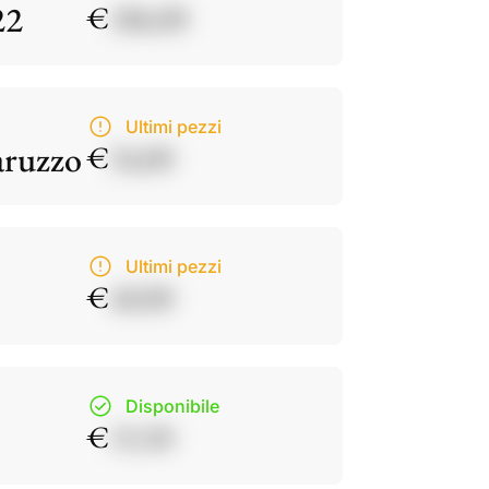
22
€
186,00
Ultimi pezzi
aruzzo
€
34,00
Ultimi pezzi
€
40,00
Disponibile
€
15,50