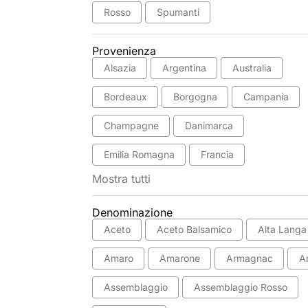
Rosso
Spumanti
Provenienza
Alsazia
Argentina
Australia
Bordeaux
Borgogna
Campania
Champagne
Danimarca
Emilia Romagna
Francia
Mostra tutti
Denominazione
Aceto
Aceto Balsamico
Alta Langa
Amaro
Amarone
Armagnac
A
Assemblaggio
Assemblaggio Rosso