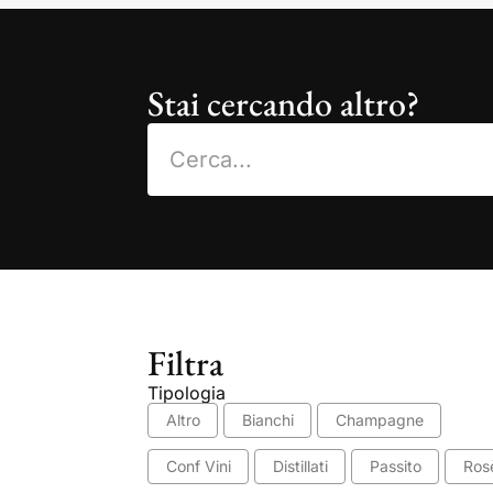
Stai cercando altro?
Filtra
Tipologia
Altro
Bianchi
Champagne
Conf Vini
Distillati
Passito
Ros