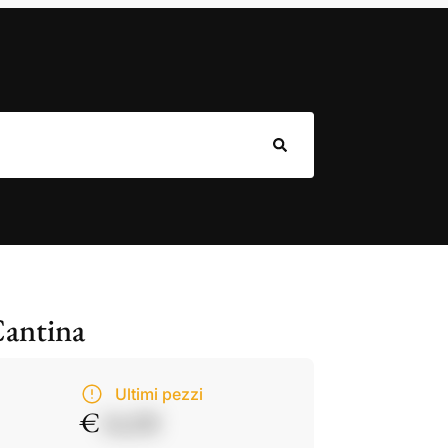
Cantina
Ultimi pezzi
€
14,50