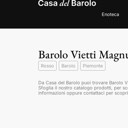
Enoteca
Barolo Vietti Mag
Rosso
Barolo
Piemonte
Da Casa del Barolo puoi trovare Barolo 
Sfoglia il nostro catalogo prodotti, per s
informazioni oppure contattaci per scopri