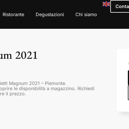
Conta
Ristorante
Degustazioni
Chi siamo
num 2021
Vietti Magnum 2021 – Piemonte.
coprire le disponibilità a magazzino. Richiedi
re il prezzo.