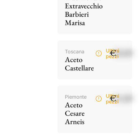
Extravecchio
Barbieri
Marisa
€
18,00
Ultimi
Toscana
pezzi
Aceto
Castellare
€
15,00
Ultimi
Piemonte
pezzi
Aceto
Cesare
Arneis