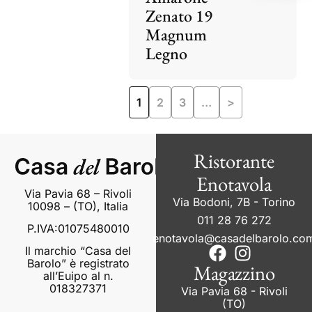
Zenato 19
Magnum
Legno
1
2
3
…
>
Ristorante
Enotavola
Via Pavia 68 – Rivoli
Via Bodoni, 7B - Torino
10098 – (TO), Italia
011 28 76 272
P.IVA:01075480010
enotavola@casadelbarolo.co
Il marchio “Casa del
Barolo” è registrato
Magazzino
all’Euipo al n.
018327371
Via Pavia 68 - Rivoli
(TO)