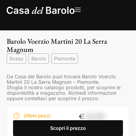
Barolo Voerzio Martini 20 La Serra
Magnum
Rosso
Barolo
Piemonte
Da Casa del Barolo puoi trovare Barolo Voerzio
Martini 20 La Serra Magnum – Piemonte.
Sfoglia il nostro catalogo prodotti, per scoprire le
disponibilità a magazzino. Richiedi informazioni
oppure contattaci per scoprire il prezzo.
€
145,00
Ultimi pezzi
Scopri il prezzo