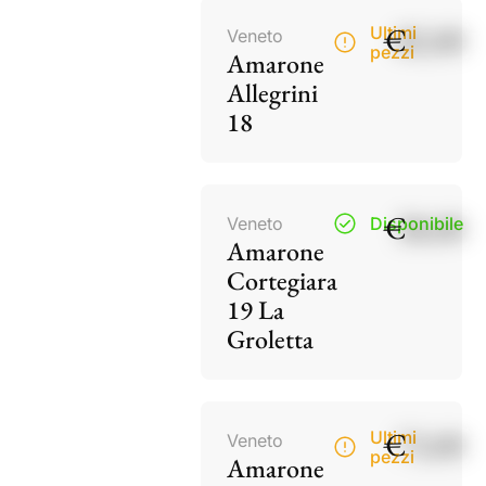
€
82,00
Ultimi
Veneto
pezzi
Amarone
Allegrini
18
€
38,00
Veneto
Disponibile
Amarone
Cortegiara
19 La
Groletta
€
73,00
Ultimi
Veneto
pezzi
Amarone