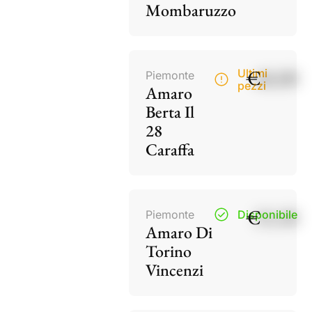
Mombaruzzo
€
40,00
Ultimi
Piemonte
pezzi
Amaro
Berta Il
28
Caraffa
€
15,50
Piemonte
Disponibile
Amaro Di
Torino
Vincenzi