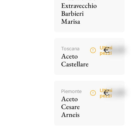
Extravecchio
Barbieri
Marisa
€
18,00
Ultimi
Toscana
pezzi
Aceto
Castellare
€
15,00
Ultimi
Piemonte
pezzi
Aceto
Cesare
Arneis