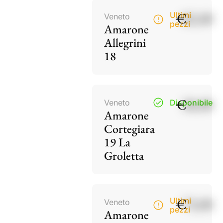
€
82,00
Ultimi
Veneto
pezzi
Amarone
Allegrini
18
€
38,00
Veneto
Disponibile
Amarone
Cortegiara
19 La
Groletta
€
73,00
Ultimi
Veneto
pezzi
Amarone