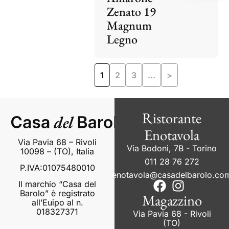
Zenato 19
Magnum
Legno
1
2
3
…
>
Ristorante
Enotavola
Via Pavia 68 – Rivoli
Via Bodoni, 7B - Torino
10098 – (TO), Italia
011 28 76 272
P.IVA:01075480010
enotavola@casadelbarolo.co
Il marchio “Casa del
Barolo” è registrato
Magazzino
all’Euipo al n.
018327371
Via Pavia 68 - Rivoli
(TO)