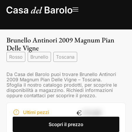
Brunello Antinori 2009 Magnum Pian
Delle Vigne
Rosso
Brunello
Toscana
Da Casa del Barolo puoi trovare Brunello Antinori
2009 Magnum Pian Delle Vigne – Toscana.
Sfoglia il nostro catalogo prodotti, per scoprire le
disponibilità a magazzino. Richiedi informazioni
oppure contattaci per scoprire il prezzo.
€
155,00
Ultimi pezzi
Scopri il prezzo