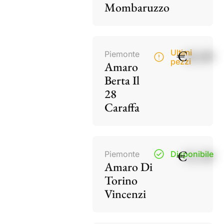
Mombaruzzo
€
40,00
Ultimi
Piemonte
pezzi
Amaro
Berta Il
28
Caraffa
€
15,50
Piemonte
Disponibile
Amaro Di
Torino
Vincenzi