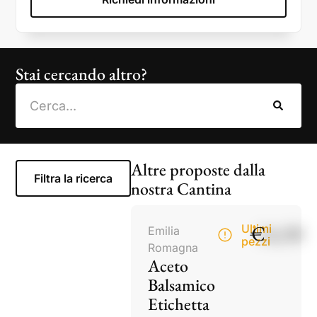
Stai cercando altro?
Altre proposte dalla
Filtra la ricerca
nostra Cantina
€
14,50
Ultimi
Emilia
pezzi
Romagna
Aceto
Balsamico
Etichetta