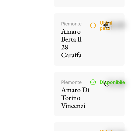
€
40,00
Ultimi
Piemonte
pezzi
Amaro
Berta Il
28
Caraffa
€
15,50
Piemonte
Disponibile
Amaro Di
Torino
Vincenzi