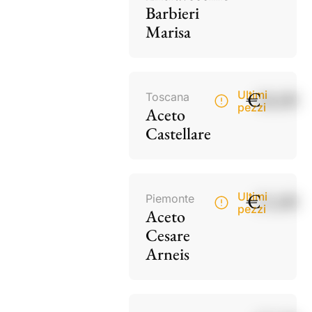
Barbieri
Marisa
€
18,00
Ultimi
Toscana
pezzi
Aceto
Castellare
€
15,00
Ultimi
Piemonte
pezzi
Aceto
Cesare
Arneis