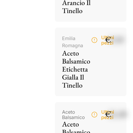
Arancio Il
Tinello
€
9,50
Ultimi
Emilia
pezzi
Romagna
Aceto
Balsamico
Etichetta
Gialla Il
Tinello
€
21,00
Aceto
Ultimi
Balsamico
pezzi
Aceto
Balsamico