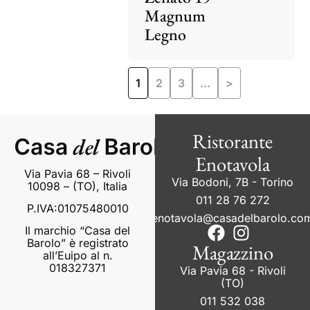
Magnum
Legno
1
2
3
…
>
Ristorante
Enotavola
Via Pavia 68 – Rivoli
Via Bodoni, 7B - Torino
10098 – (TO), Italia
011 28 76 272
P.IVA:01075480010
enotavola@casadelbarolo.co
Il marchio “Casa del
Barolo” è registrato
Magazzino
all’Euipo al n.
018327371
Via Pavia 68 - Rivoli
(TO)
011 532 038