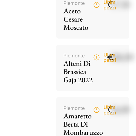
€
17,50
Ultimi
Piemonte
pezzi
Aceto
Cesare
Moscato
€
186,00
Ultimi
Piemonte
pezzi
Alteni Di
Brassica
Gaja 2022
€
34,00
Ultimi
Piemonte
pezzi
Amaretto
Berta Di
Mombaruzzo