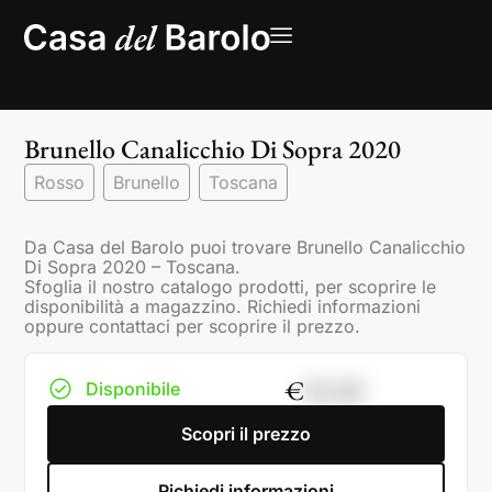
Brunello Canalicchio Di Sopra 2020
Rosso
Brunello
Toscana
Da Casa del Barolo puoi trovare Brunello Canalicchio
Di Sopra 2020 – Toscana.
Sfoglia il nostro catalogo prodotti, per scoprire le
disponibilità a magazzino. Richiedi informazioni
oppure contattaci per scoprire il prezzo.
€
85,00
Disponibile
Scopri il prezzo
Richiedi informazioni