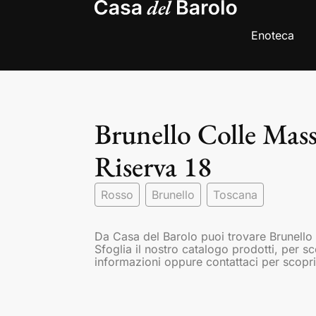
Enoteca
Brunello Colle Mass
Riserva 18
Rosso
Brunello
Toscana
Da Casa del Barolo puoi trovare Brunello
Sfoglia il nostro catalogo prodotti, per s
informazioni oppure contattaci per scopri