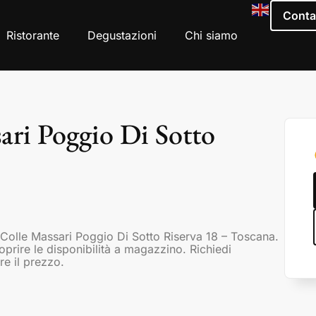
Conta
Ristorante
Degustazioni
Chi siamo
ari Poggio Di Sotto
 Colle Massari Poggio Di Sotto Riserva 18 – Toscana.
coprire le disponibilità a magazzino. Richiedi
re il prezzo.