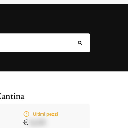
Cantina
Ultimi pezzi
€
14,50