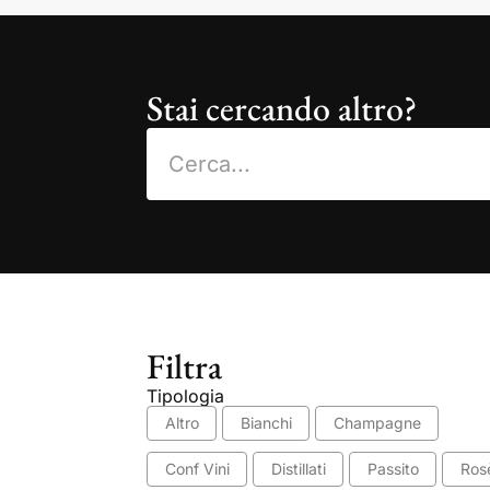
Stai cercando altro?
Filtra
Tipologia
Altro
Bianchi
Champagne
Conf Vini
Distillati
Passito
Ros