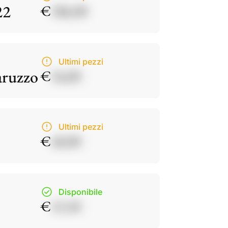
22
€
186,00
Ultimi pezzi
aruzzo
€
34,00
Ultimi pezzi
€
40,00
Disponibile
€
15,50