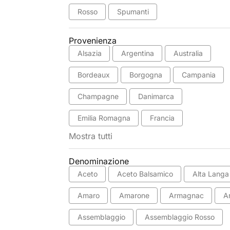
Rosso
Spumanti
Provenienza
Alsazia
Argentina
Australia
Bordeaux
Borgogna
Campania
Champagne
Danimarca
Emilia Romagna
Francia
Mostra tutti
Denominazione
Aceto
Aceto Balsamico
Alta Langa
Amaro
Amarone
Armagnac
A
Assemblaggio
Assemblaggio Rosso