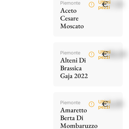
€
17,50
Ultimi
Piemonte
pezzi
Aceto
Cesare
Moscato
€
186,00
Ultimi
Piemonte
pezzi
Alteni Di
Brassica
Gaja 2022
€
34,00
Ultimi
Piemonte
pezzi
Amaretto
Berta Di
Mombaruzzo