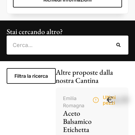
Stai cercando altro?
Altre proposte dalla
Filtra la ricerca
nostra Cantina
€
14,50
Ultimi
Emilia
pezzi
Romagna
Aceto
Balsamico
Etichetta