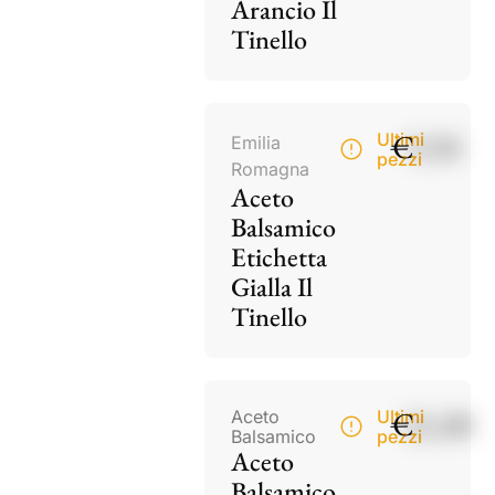
Arancio Il
Tinello
€
9,50
Ultimi
Emilia
pezzi
Romagna
Aceto
Balsamico
Etichetta
Gialla Il
Tinello
€
21,00
Aceto
Ultimi
Balsamico
pezzi
Aceto
Balsamico