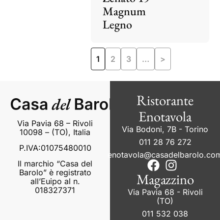
Magnum
Legno
1
2
3
…
>
Ristorante
Enotavola
Via Pavia 68 – Rivoli
Via Bodoni, 7B - Torino
10098 – (TO), Italia
011 28 76 272
P.IVA:01075480010
enotavola@casadelbarolo.co
Il marchio “Casa del
Barolo” è registrato
Magazzino
all’Euipo al n.
018327371
Via Pavia 68 - Rivoli
(TO)
011 532 038