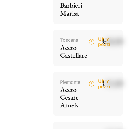
Barbieri
Marisa
€
18,00
Ultimi
Toscana
pezzi
Aceto
Castellare
€
15,00
Ultimi
Piemonte
pezzi
Aceto
Cesare
Arneis