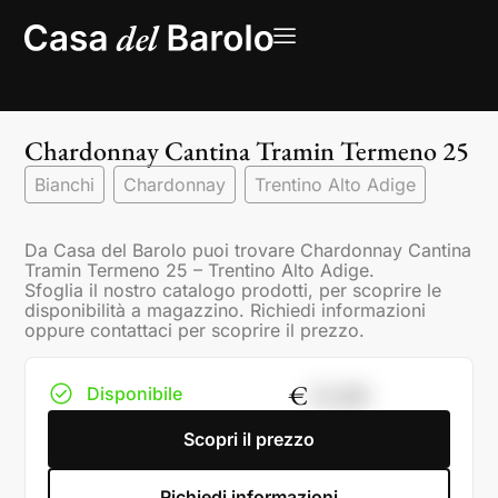
Chardonnay Cantina Tramin Termeno 25
Bianchi
Chardonnay
Trentino Alto Adige
Da Casa del Barolo puoi trovare Chardonnay Cantina
Tramin Termeno 25 – Trentino Alto Adige.
Sfoglia il nostro catalogo prodotti, per scoprire le
disponibilità a magazzino. Richiedi informazioni
oppure contattaci per scoprire il prezzo.
€
15,00
Disponibile
Scopri il prezzo
Richiedi informazioni