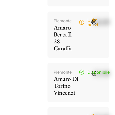
€
40,00
Ultimi
Piemonte
pezzi
Amaro
Berta Il
28
Caraffa
€
15,50
Piemonte
Disponibile
Amaro Di
Torino
Vincenzi