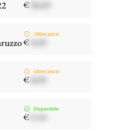
22
€
186,00
Ultimi pezzi
aruzzo
€
34,00
Ultimi pezzi
€
40,00
Disponibile
€
15,50