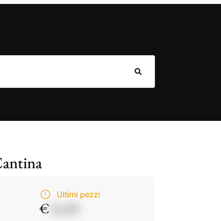
Cantina
Ultimi pezzi
€
14,50