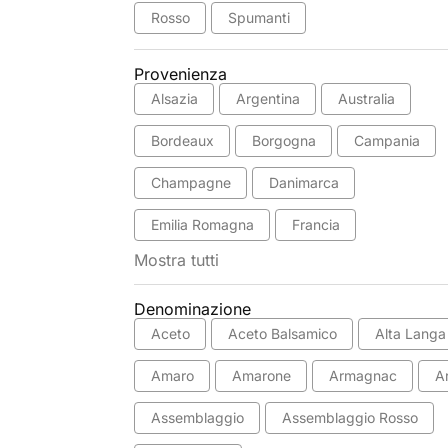
Rosso
Spumanti
Provenienza
Alsazia
Argentina
Australia
Bordeaux
Borgogna
Campania
Champagne
Danimarca
Emilia Romagna
Francia
Mostra tutti
Denominazione
Aceto
Aceto Balsamico
Alta Langa
Amaro
Amarone
Armagnac
A
Assemblaggio
Assemblaggio Rosso