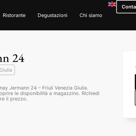
Conta
Ristorante
Degustazioni
Chi siamo
nn 24
Giulia
ay Jermann 24 – Friuli Venezia Giulia.
coprire le disponibilità a magazzino. Richiedi
re il prezzo.