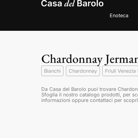
Enoteca
Chardonnay Jerma
Bianchi
Chardonnay
Friuli Venezia 
Da Casa del Barolo puoi trovare Chardonn
Sfoglia il nostro catalogo prodotti, per s
informazioni oppure contattaci per scopri