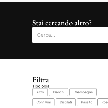
Stai cercando altro?
Filtra
Tipologia
Altro
Bianchi
Champagne
Conf Vini
Distillati
Passito
Ros