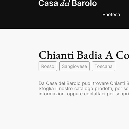
Enoteca
Chianti Badia A Co
Rosso
Sangiovese
Toscana
Da Casa del Barolo puoi trovare Chianti 
Sfoglia il nostro catalogo prodotti, per s
informazioni oppure contattaci per scopri