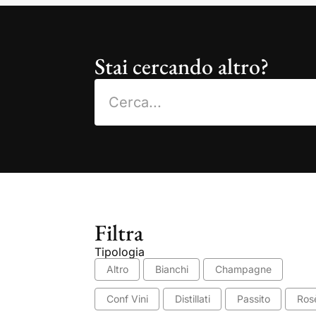
Stai cercando altro?
Filtra
Tipologia
Altro
Bianchi
Champagne
Conf Vini
Distillati
Passito
Ros