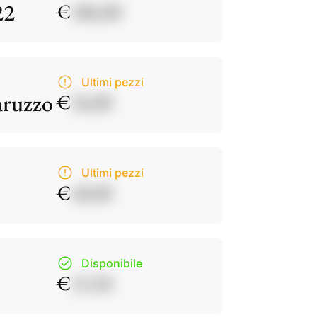
22
€
186,00
Ultimi pezzi
aruzzo
€
34,00
Ultimi pezzi
€
40,00
Disponibile
€
15,50