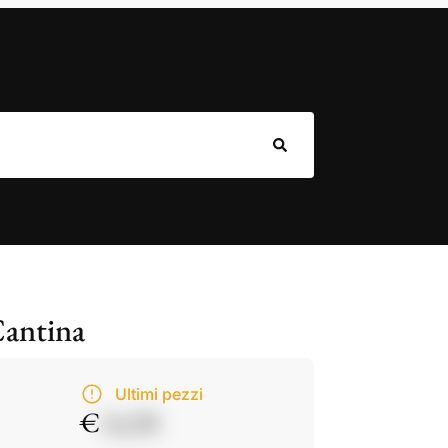
Cantina
Ultimi pezzi
€
14,50