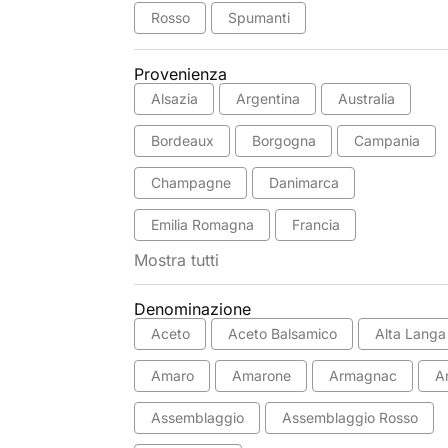
Rosso
Spumanti
Provenienza
Alsazia
Argentina
Australia
Bordeaux
Borgogna
Campania
Champagne
Danimarca
Emilia Romagna
Francia
Mostra tutti
Denominazione
Aceto
Aceto Balsamico
Alta Langa
Amaro
Amarone
Armagnac
A
Assemblaggio
Assemblaggio Rosso