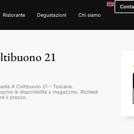
Conta
Ristorante
Degustazioni
Chi siamo
ltibuono 21
Badia A Coltibuono 21 – Toscana.
coprire le disponibilità a magazzino. Richiedi
re il prezzo.