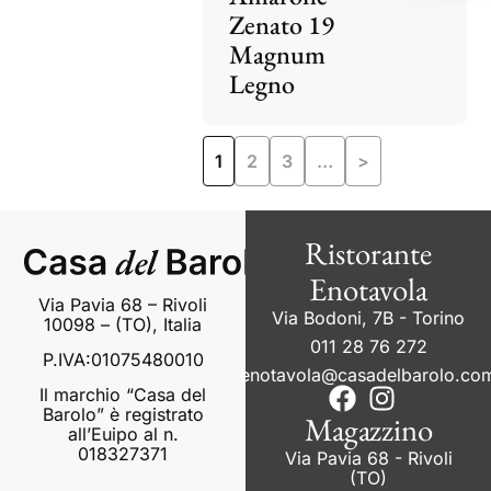
Zenato 19
Magnum
Legno
1
2
3
…
>
Ristorante
Enotavola
Via Pavia 68 – Rivoli
Via Bodoni, 7B - Torino
10098 – (TO), Italia
011 28 76 272
P.IVA:01075480010
enotavola@casadelbarolo.co
Il marchio “Casa del
Barolo” è registrato
Magazzino
all’Euipo al n.
018327371
Via Pavia 68 - Rivoli
(TO)