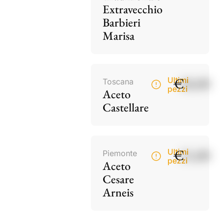
Extravecchio
Barbieri
Marisa
€
18,00
Ultimi
Toscana
pezzi
Aceto
Castellare
€
15,00
Ultimi
Piemonte
pezzi
Aceto
Cesare
Arneis