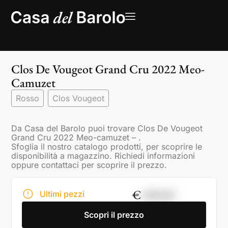
Clos De Vougeot Grand Cru 2022 Meo-
Camuzet
Rosso
Clos Vougeot
Da Casa del Barolo puoi trovare Clos De Vougeot
Grand Cru 2022 Meo-camuzet – .
Sfoglia il nostro catalogo prodotti, per scoprire le
disponibilità a magazzino. Richiedi informazioni
oppure contattaci per scoprire il prezzo.
€
498,00
Ultimi pezzi
Scopri il prezzo