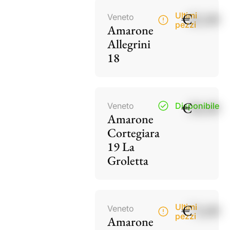
€
82,00
Ultimi
Veneto
pezzi
Amarone
Allegrini
18
€
38,00
Veneto
Disponibile
Amarone
Cortegiara
19 La
Groletta
€
73,00
Ultimi
Veneto
pezzi
Amarone