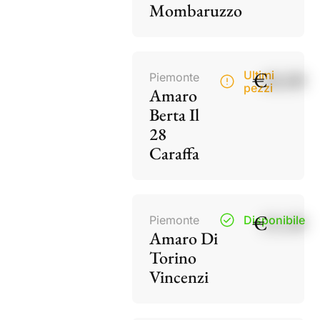
Mombaruzzo
€
40,00
Ultimi
Piemonte
pezzi
Amaro
Berta Il
28
Caraffa
€
15,50
Piemonte
Disponibile
Amaro Di
Torino
Vincenzi