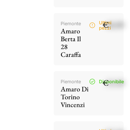
€
40,00
Ultimi
Piemonte
pezzi
Amaro
Berta Il
28
Caraffa
€
15,50
Piemonte
Disponibile
Amaro Di
Torino
Vincenzi