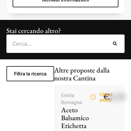
Stai cercando altro?
Altre proposte dalla
Filtra la ricerca
nostra Cantina
€
14,50
Ultimi
Emilia
pezzi
Romagna
Aceto
Balsamico
Etichetta