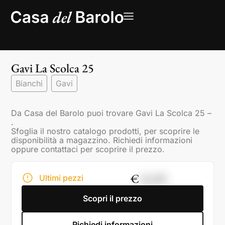
Gavi La Scolca 25
Bianchi
Gavi
Da Casa del Barolo puoi trovare Gavi La Scolca 25 –
.
Sfoglia il nostro catalogo prodotti, per scoprire le
disponibilità a magazzino. Richiedi informazioni
oppure contattaci per scoprire il prezzo.
€
16,00
Ultimi pezzi
Scopri il prezzo
Richiedi informazioni