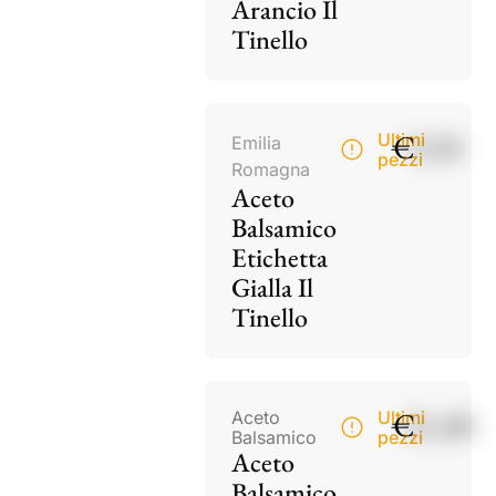
Arancio Il
Tinello
€
9,50
Ultimi
Emilia
pezzi
Romagna
Aceto
Balsamico
Etichetta
Gialla Il
Tinello
€
21,00
Aceto
Ultimi
Balsamico
pezzi
Aceto
Balsamico