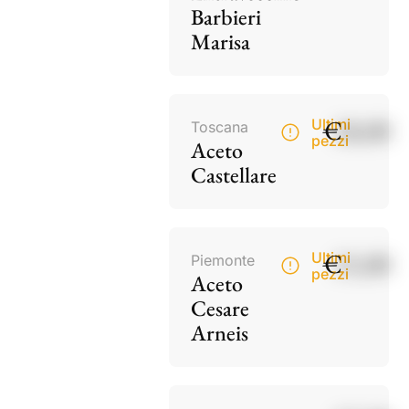
Barbieri
Marisa
€
18,00
Ultimi
Toscana
pezzi
Aceto
Castellare
€
15,00
Ultimi
Piemonte
pezzi
Aceto
Cesare
Arneis