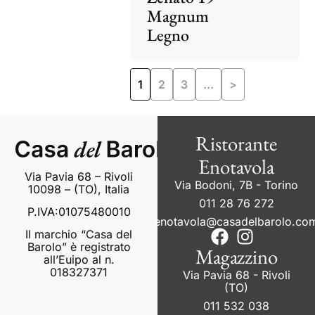
Magnum
Legno
1
2
3
…
>
Ristorante
Enotavola
Via Pavia 68 – Rivoli
Via Bodoni, 7B - Torino
10098 – (TO), Italia
011 28 76 272
P.IVA:01075480010
enotavola@casadelbarolo.co
Il marchio “Casa del
Barolo” è registrato
Magazzino
all’Euipo al n.
018327371
Via Pavia 68 - Rivoli
(TO)
011 532 038