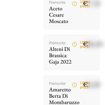
€
17,50
Ultimi
Piemonte
pezzi
Aceto
Cesare
Moscato
€
186,00
Ultimi
Piemonte
pezzi
Alteni Di
Brassica
Gaja 2022
€
34,00
Ultimi
Piemonte
pezzi
Amaretto
Berta Di
Mombaruzzo