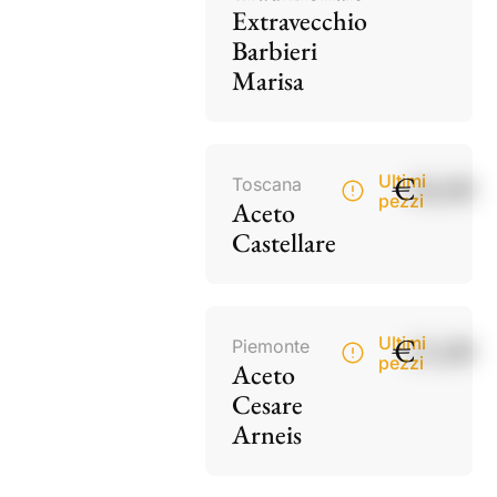
Extravecchio
Barbieri
Marisa
€
18,00
Ultimi
Toscana
pezzi
Aceto
Castellare
€
15,00
Ultimi
Piemonte
pezzi
Aceto
Cesare
Arneis