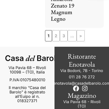
Zenato 19
Magnum
Legno
1
2
3
…
>
Ristorante
Enotavola
Via Pavia 68 – Rivoli
Via Bodoni, 7B - Torino
10098 – (TO), Italia
011 28 76 272
P.IVA:01075480010
enotavola@casadelbarolo.co
Il marchio “Casa del
Barolo” è registrato
Magazzino
all’Euipo al n.
018327371
Via Pavia 68 - Rivoli
(TO)