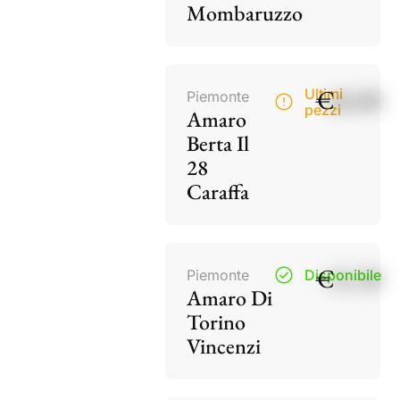
Mombaruzzo
€
40,00
Ultimi
Piemonte
pezzi
Amaro
Berta Il
28
Caraffa
€
15,50
Piemonte
Disponibile
Amaro Di
Torino
Vincenzi