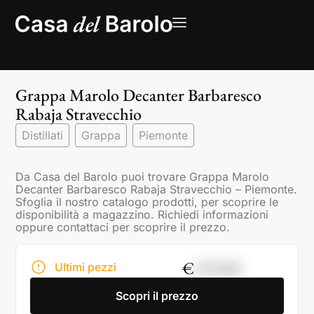
Grappa Marolo Decanter Barbaresco
Rabaja Stravecchio
Distillati
Grappa
Piemonte
Da Casa del Barolo puoi trovare Grappa Marolo
Decanter Barbaresco Rabaja Stravecchio – Piemonte.
Sfoglia il nostro catalogo prodotti, per scoprire le
disponibilità a magazzino. Richiedi informazioni
oppure contattaci per scoprire il prezzo.
€
159,00
Ultimi pezzi
Scopri il prezzo