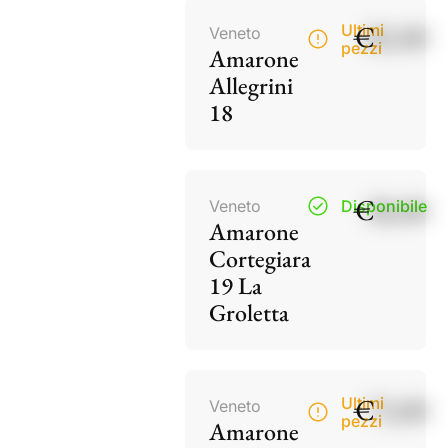
€
82,00
Ultimi
Veneto
pezzi
Amarone
Allegrini
18
€
38,00
Veneto
Disponibile
Amarone
Cortegiara
19 La
Groletta
€
73,00
Ultimi
Veneto
pezzi
Amarone