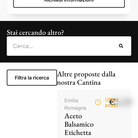
Stai cercando altro?
Altre proposte dalla
Filtra la ricerca
nostra Cantina
€
14,50
Ultimi
Emilia
pezzi
Romagna
Aceto
Balsamico
Etichetta