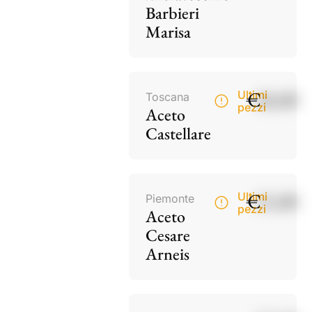
Barbieri
Marisa
€
18,00
Ultimi
Toscana
pezzi
Aceto
Castellare
€
15,00
Ultimi
Piemonte
pezzi
Aceto
Cesare
Arneis