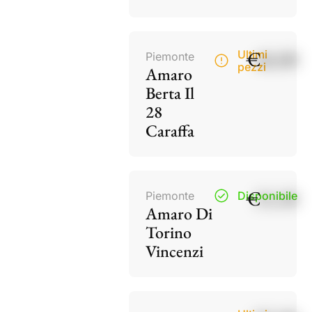
€
40,00
Ultimi
Piemonte
pezzi
Amaro
Berta Il
28
Caraffa
€
15,50
Piemonte
Disponibile
Amaro Di
Torino
Vincenzi