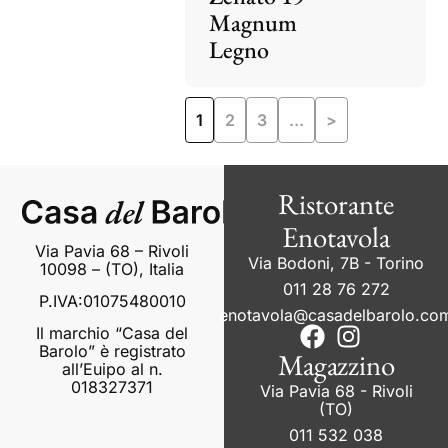
Magnum
Legno
1
2
3
…
>
Ristorante
Enotavola
Via Pavia 68 – Rivoli
Via Bodoni, 7B - Torino
10098 – (TO), Italia
011 28 76 272
P.IVA:01075480010
enotavola@casadelbarolo.co
Il marchio “Casa del
Barolo” è registrato
Magazzino
all’Euipo al n.
018327371
Via Pavia 68 - Rivoli
(TO)
011 532 038