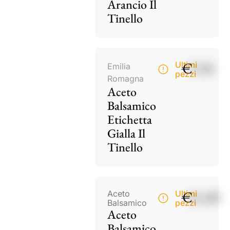
Arancio Il
Tinello
€
9,50
Ultimi
Emilia
pezzi
Romagna
Aceto
Balsamico
Etichetta
Gialla Il
Tinello
€
21,00
Aceto
Ultimi
Balsamico
pezzi
Aceto
Balsamico