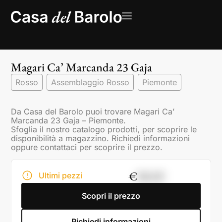
Magari Ca’ Marcanda 23 Gaja
Rosso
Assemblaggio Rosso
Piemonte
Da Casa del Barolo puoi trovare Magari Ca’
Marcanda 23 Gaja – Piemonte.
Sfoglia il nostro catalogo prodotti, per scoprire le
disponibilità a magazzino. Richiedi informazioni
oppure contattaci per scoprire il prezzo.
€
88,00
Ultimi pezzi
Scopri il prezzo
Richiedi informazioni