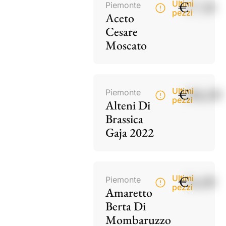
€
17,50
Ultimi
Piemonte
pezzi
Aceto
Cesare
Moscato
€
186,00
Ultimi
Piemonte
pezzi
Alteni Di
Brassica
Gaja 2022
€
34,00
Ultimi
Piemonte
pezzi
Amaretto
Berta Di
Mombaruzzo