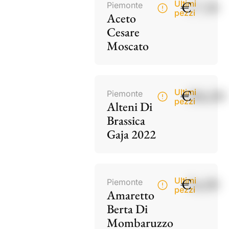
€
17,50
Ultimi
Piemonte
pezzi
Aceto
Cesare
Moscato
€
186,00
Ultimi
Piemonte
pezzi
Alteni Di
Brassica
Gaja 2022
€
34,00
Ultimi
Piemonte
pezzi
Amaretto
Berta Di
Mombaruzzo