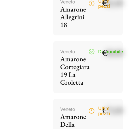
€
82,00
Ultimi
Veneto
pezzi
Amarone
Allegrini
18
€
38,00
Veneto
Disponibile
Amarone
Cortegiara
19 La
Groletta
€
73,00
Ultimi
Veneto
pezzi
Amarone
Della