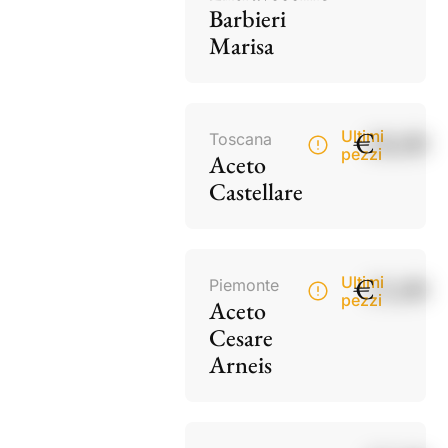
Barbieri
Marisa
€
18,00
Ultimi
Toscana
pezzi
Aceto
Castellare
€
15,00
Ultimi
Piemonte
pezzi
Aceto
Cesare
Arneis