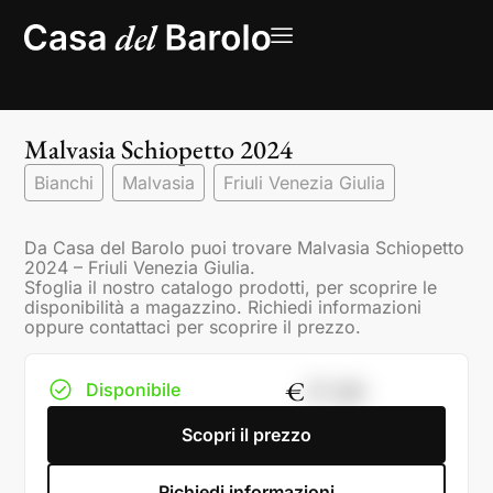
Malvasia Schiopetto 2024
Bianchi
Malvasia
Friuli Venezia Giulia
Da Casa del Barolo puoi trovare Malvasia Schiopetto
2024 – Friuli Venezia Giulia.
Sfoglia il nostro catalogo prodotti, per scoprire le
disponibilità a magazzino. Richiedi informazioni
oppure contattaci per scoprire il prezzo.
€
27,00
Disponibile
Scopri il prezzo
Richiedi informazioni