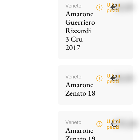
€
42,00
Ultimi
Veneto
pezzi
Amarone
Guerriero
Rizzardi
3 Cru
2017
€
60,00
Ultimi
Veneto
pezzi
Amarone
Zenato 18
€
195,00
Ultimi
Veneto
pezzi
Amarone
Zenato 19