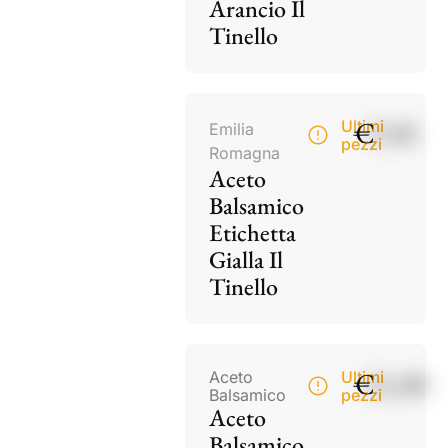
Arancio Il
Tinello
€
9,50
Ultimi
Emilia
pezzi
Romagna
Aceto
Balsamico
Etichetta
Gialla Il
Tinello
€
21,00
Aceto
Ultimi
Balsamico
pezzi
Aceto
Balsamico