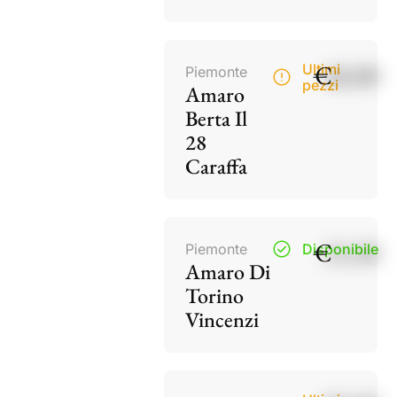
€
40,00
Ultimi
Piemonte
pezzi
Amaro
Berta Il
28
Caraffa
€
15,50
Piemonte
Disponibile
Amaro Di
Torino
Vincenzi