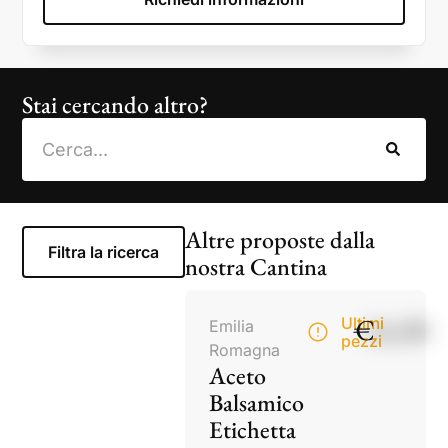
Stai cercando altro?
Altre proposte dalla
Filtra la ricerca
nostra Cantina
€
14,50
Ultimi
Emilia
pezzi
Romagna
Aceto
Balsamico
Etichetta