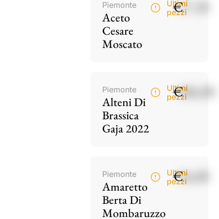
€
17,50
Ultimi
Piemonte
pezzi
Aceto
Cesare
Moscato
€
186,00
Ultimi
Piemonte
pezzi
Alteni Di
Brassica
Gaja 2022
€
34,00
Ultimi
Piemonte
pezzi
Amaretto
Berta Di
Mombaruzzo