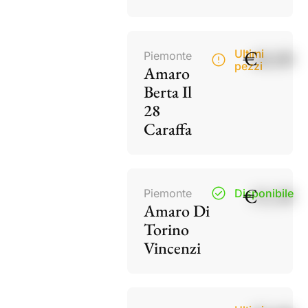
€
40,00
Ultimi
Piemonte
pezzi
Amaro
Berta Il
28
Caraffa
€
15,50
Piemonte
Disponibile
Amaro Di
Torino
Vincenzi