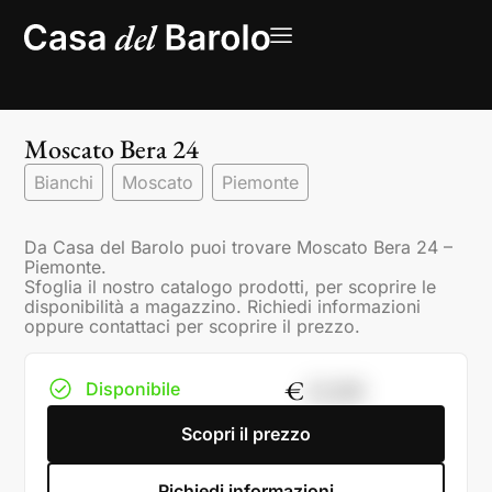
Moscato Bera 24
Bianchi
Moscato
Piemonte
Da Casa del Barolo puoi trovare Moscato Bera 24 –
Piemonte.
Sfoglia il nostro catalogo prodotti, per scoprire le
disponibilità a magazzino. Richiedi informazioni
oppure contattaci per scoprire il prezzo.
€
12,00
Disponibile
Scopri il prezzo
Richiedi informazioni