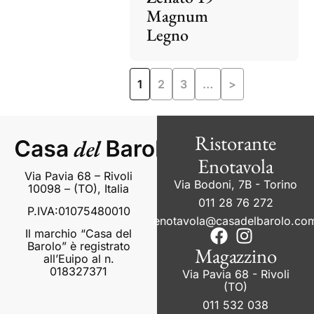
Magnum
Legno
1
2
3
…
>
Ristorante
Enotavola
Via Pavia 68 – Rivoli
Via Bodoni, 7B - Torino
10098 – (TO), Italia
011 28 76 272
P.IVA:01075480010
enotavola@casadelbarolo.co
Il marchio “Casa del
Barolo” è registrato
Magazzino
all’Euipo al n.
018327371
Via Pavia 68 - Rivoli
(TO)
011 532 038