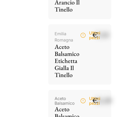
Arancio Il
Tinello
€
9,50
Ultimi
Emilia
pezzi
Romagna
Aceto
Balsamico
Etichetta
Gialla Il
Tinello
€
21,00
Aceto
Ultimi
Balsamico
pezzi
Aceto
Balsamico