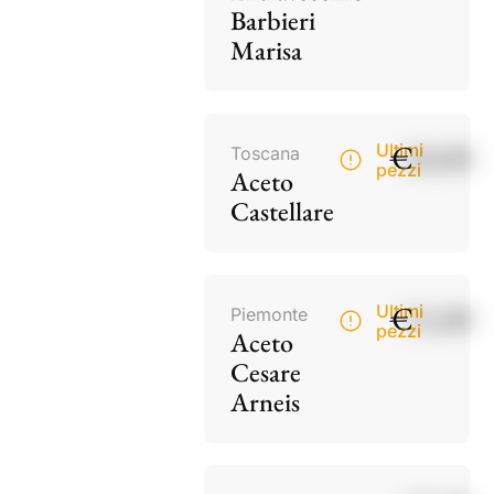
Barbieri
Marisa
€
18,00
Ultimi
Toscana
pezzi
Aceto
Castellare
€
15,00
Ultimi
Piemonte
pezzi
Aceto
Cesare
Arneis