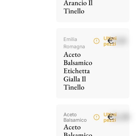
Arancio Il
Tinello
€
9,50
Ultimi
Emilia
pezzi
Romagna
Aceto
Balsamico
Etichetta
Gialla Il
Tinello
€
21,00
Aceto
Ultimi
Balsamico
pezzi
Aceto
Balsamico