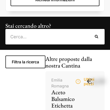
Stai cercando altro?
Altre proposte dalla
Filtra la ricerca
nostra Cantina
€
14,50
Ultimi
Emilia
pezzi
Romagna
Aceto
Balsamico
Etichetta