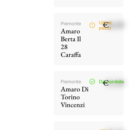
€
40,00
Ultimi
Piemonte
pezzi
Amaro
Berta Il
28
Caraffa
€
15,50
Piemonte
Disponibile
Amaro Di
Torino
Vincenzi