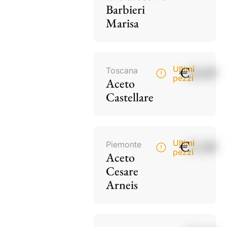
Barbieri
Marisa
€
18,00
Ultimi
Toscana
pezzi
Aceto
Castellare
€
15,00
Ultimi
Piemonte
pezzi
Aceto
Cesare
Arneis