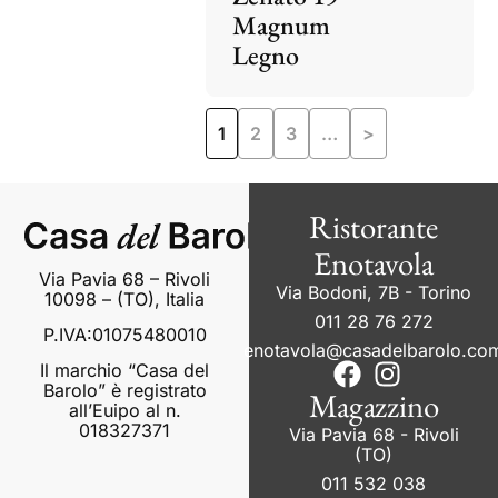
Magnum
Legno
1
2
3
…
>
Ristorante
Enotavola
Via Pavia 68 – Rivoli
Via Bodoni, 7B - Torino
10098 – (TO), Italia
011 28 76 272
P.IVA:01075480010
enotavola@casadelbarolo.co
Il marchio “Casa del
Barolo” è registrato
Magazzino
all’Euipo al n.
018327371
Via Pavia 68 - Rivoli
(TO)
011 532 038