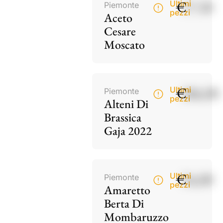
€
17,50
Ultimi
Piemonte
pezzi
Aceto
Cesare
Moscato
€
186,00
Ultimi
Piemonte
pezzi
Alteni Di
Brassica
Gaja 2022
€
34,00
Ultimi
Piemonte
pezzi
Amaretto
Berta Di
Mombaruzzo