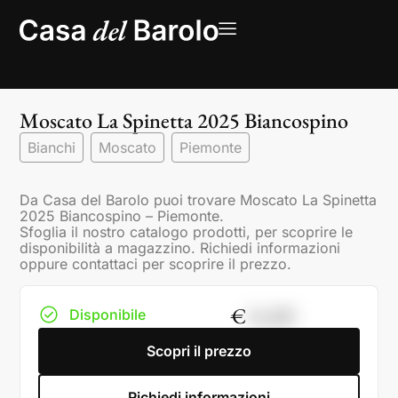
Moscato La Spinetta 2025 Biancospino
Bianchi
Moscato
Piemonte
Da Casa del Barolo puoi trovare Moscato La Spinetta
2025 Biancospino – Piemonte.
Sfoglia il nostro catalogo prodotti, per scoprire le
disponibilità a magazzino. Richiedi informazioni
oppure contattaci per scoprire il prezzo.
€
14,00
Disponibile
Scopri il prezzo
Richiedi informazioni