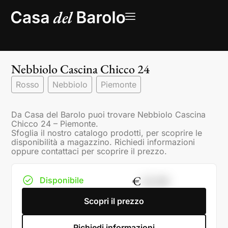
Nebbiolo Cascina Chicco 24
Rosso
Nebbiolo
Piemonte
Da Casa del Barolo puoi trovare Nebbiolo Cascina
Chicco 24 – Piemonte.
Sfoglia il nostro catalogo prodotti, per scoprire le
disponibilità a magazzino. Richiedi informazioni
oppure contattaci per scoprire il prezzo.
€
12,50
Disponibile
Scopri il prezzo
Richiedi informazioni