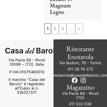
Magnum
Legno
1
2
3
…
>
Ristorante
Enotavola
Via Pavia 68 – Rivoli
Via Bodoni, 7B - Torino
10098 – (TO), Italia
011 28 76 272
P.IVA:01075480010
enotavola@casadelbarolo.co
Il marchio “Casa del
Barolo” è registrato
Magazzino
all’Euipo al n.
018327371
Via Pavia 68 - Rivoli
(TO)
011 532 038