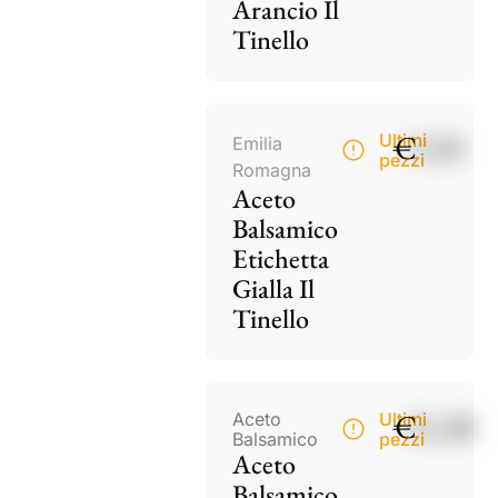
Arancio Il
Tinello
€
9,50
Ultimi
Emilia
pezzi
Romagna
Aceto
Balsamico
Etichetta
Gialla Il
Tinello
€
21,00
Aceto
Ultimi
Balsamico
pezzi
Aceto
Balsamico