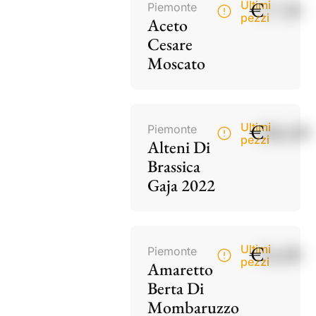
€
17,50
Ultimi
Piemonte
pezzi
Aceto
Cesare
Moscato
€
186,00
Ultimi
Piemonte
pezzi
Alteni Di
Brassica
Gaja 2022
€
34,00
Ultimi
Piemonte
pezzi
Amaretto
Berta Di
Mombaruzzo