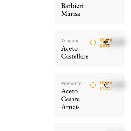
Barbieri
Marisa
€
18,00
Ultimi
Toscana
pezzi
Aceto
Castellare
€
15,00
Ultimi
Piemonte
pezzi
Aceto
Cesare
Arneis