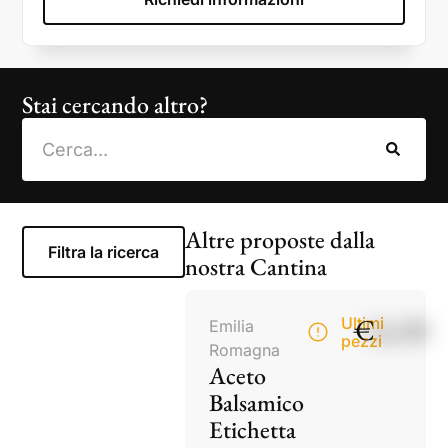
Stai cercando altro?
Altre proposte dalla
Filtra la ricerca
nostra Cantina
€
14,50
Ultimi
Emilia
pezzi
Romagna
Aceto
Balsamico
Etichetta