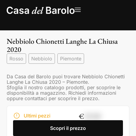
Nebbiolo Chionetti Langhe La Chiusa
2020
Rosso
Nebbiolo
Piemonte
Da Casa del Barolo puoi trovare Nebbiolo Chionetti
Langhe La Chiusa 2020 – Piemonte.
Sfoglia il nostro catalogo prodotti, per scoprire le
disponibilità a magazzino. Richiedi informazioni
oppure contattaci per scoprire il prezzo.
€
19,50
Ultimi pezzi
Scopri il prezzo