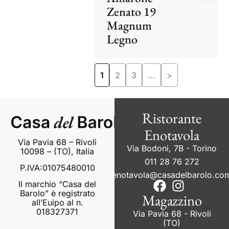
Zenato 19
Magnum
Legno
1
2
3
…
>
Ristorante
Enotavola
Via Pavia 68 – Rivoli
Via Bodoni, 7B - Torino
10098 – (TO), Italia
011 28 76 272
P.IVA:01075480010
enotavola@casadelbarolo.co
Il marchio “Casa del
Barolo” è registrato
Magazzino
all’Euipo al n.
018327371
Via Pavia 68 - Rivoli
(TO)