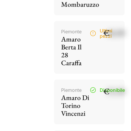
Mombaruzzo
€
40,00
Ultimi
Piemonte
pezzi
Amaro
Berta Il
28
Caraffa
€
15,50
Piemonte
Disponibile
Amaro Di
Torino
Vincenzi