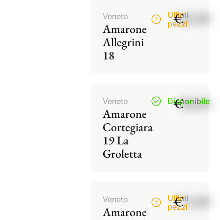
€
82,00
Ultimi
Veneto
pezzi
Amarone
Allegrini
18
€
38,00
Veneto
Disponibile
Amarone
Cortegiara
19 La
Groletta
€
73,00
Ultimi
Veneto
pezzi
Amarone