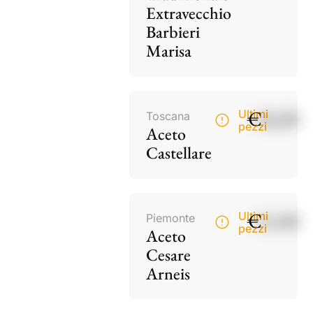
Extravecchio
Barbieri
Marisa
€
18,00
Ultimi
Toscana
pezzi
Aceto
Castellare
€
15,00
Ultimi
Piemonte
pezzi
Aceto
Cesare
Arneis