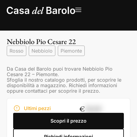
Nebbiolo Pio Cesare 22
Rosso
Nebbiolo
Piemonte
Da Casa del Barolo puoi trovare Nebbiolo Pio
Cesare 22 – Piemonte.
Sfoglia il nostro catalogo prodotti, per scoprire le
disponibilità a magazzino. Richiedi informazioni
oppure contattaci per scoprire il prezzo.
€
28,00
Ultimi pezzi
Scopri il prezzo
Richiedi informazioni