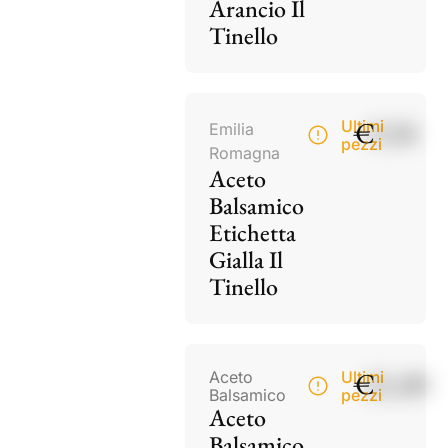
Arancio Il
Tinello
€
9,50
Ultimi
Emilia
pezzi
Romagna
Aceto
Balsamico
Etichetta
Gialla Il
Tinello
€
21,00
Aceto
Ultimi
Balsamico
pezzi
Aceto
Balsamico