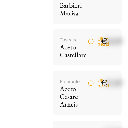
Barbieri
Marisa
€
18,00
Ultimi
Toscana
pezzi
Aceto
Castellare
€
15,00
Ultimi
Piemonte
pezzi
Aceto
Cesare
Arneis