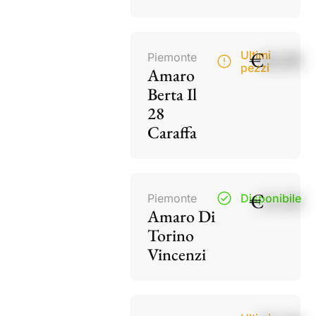
€
40,00
Ultimi
Piemonte
pezzi
Amaro
Berta Il
28
Caraffa
€
15,50
Piemonte
Disponibile
Amaro Di
Torino
Vincenzi