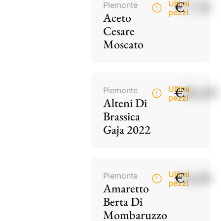
€
17,50
Ultimi
Piemonte
pezzi
Aceto
Cesare
Moscato
€
186,00
Ultimi
Piemonte
pezzi
Alteni Di
Brassica
Gaja 2022
€
34,00
Ultimi
Piemonte
pezzi
Amaretto
Berta Di
Mombaruzzo