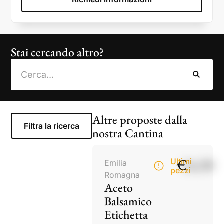
Stai cercando altro?
Altre proposte dalla
Filtra la ricerca
nostra Cantina
€
14,50
Ultimi
Emilia
pezzi
Romagna
Aceto
Balsamico
Etichetta