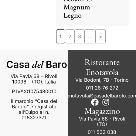
Magnum
Legno
1
2
3
…
>
Ristorante
Enotavola
Via Pavia 68 – Rivoli
Via Bodoni, 7B - Torino
10098 – (TO), Italia
011 28 76 272
P.IVA:01075480010
enotavola@casadelbarolo.co
Il marchio “Casa del
Barolo” è registrato
Magazzino
all’Euipo al n.
018327371
Via Pavia 68 - Rivoli
(TO)
011 532 038