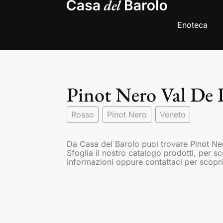
Enoteca
Pinot Nero Val De 
Rosso
Pinot Nero
Veneto
Da Casa del Barolo puoi trovare Pinot Ne
Sfoglia il nostro catalogo prodotti, per s
informazioni oppure contattaci per scopri