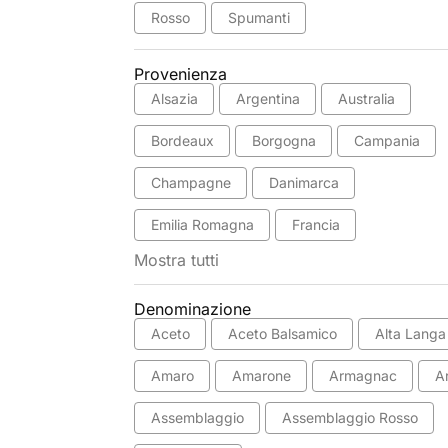
Rosso
Spumanti
Provenienza
Alsazia
Argentina
Australia
Bordeaux
Borgogna
Campania
Champagne
Danimarca
Emilia Romagna
Francia
Mostra tutti
Denominazione
Aceto
Aceto Balsamico
Alta Langa
Amaro
Amarone
Armagnac
A
Assemblaggio
Assemblaggio Rosso