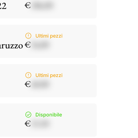
22
€
186,00
Ultimi pezzi
aruzzo
€
34,00
Ultimi pezzi
€
40,00
Disponibile
€
15,50