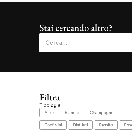
Stai cercando altro?
Filtra
Tipologia
Altro
Bianchi
Champagne
Conf Vini
Distillati
Passito
Ros