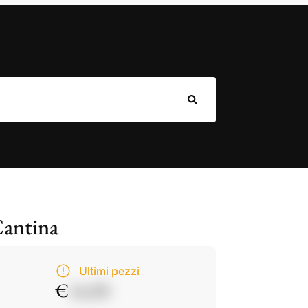
Cantina
Ultimi pezzi
€
14,50