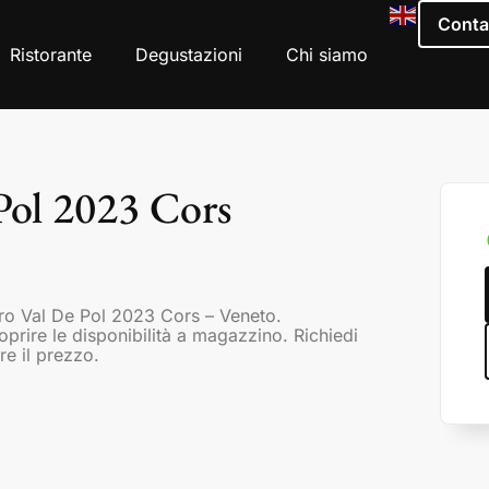
Conta
Ristorante
Degustazioni
Chi siamo
Pol 2023 Cors
ro Val De Pol 2023 Cors – Veneto.
coprire le disponibilità a magazzino. Richiedi
re il prezzo.