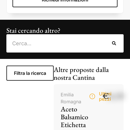
Stai cercando altro?
Altre proposte dalla
Filtra la ricerca
nostra Cantina
€
14,50
Ultimi
Emilia
pezzi
Romagna
Aceto
Balsamico
Etichetta