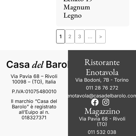
Magnum
Legno
1
2
3
…
>
Ristorante
Enotavola
Via Pavia 68 – Rivoli
Via Bodoni, 7B - Torino
10098 – (TO), Italia
011 28 76 272
P.IVA:01075480010
enotavola@casadelbarolo.co
Il marchio “Casa del
Barolo” è registrato
Magazzino
all’Euipo al n.
018327371
Via Pavia 68 - Rivoli
(TO)
011 532 038