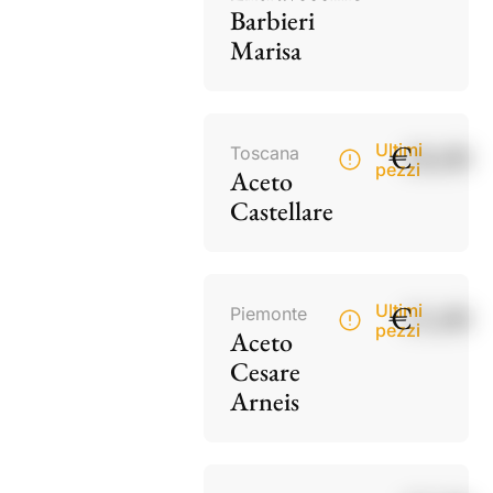
Barbieri
Marisa
€
18,00
Ultimi
Toscana
pezzi
Aceto
Castellare
€
15,00
Ultimi
Piemonte
pezzi
Aceto
Cesare
Arneis