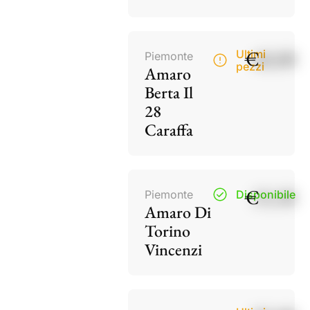
€
40,00
Ultimi
Piemonte
pezzi
Amaro
Berta Il
28
Caraffa
€
15,50
Piemonte
Disponibile
Amaro Di
Torino
Vincenzi