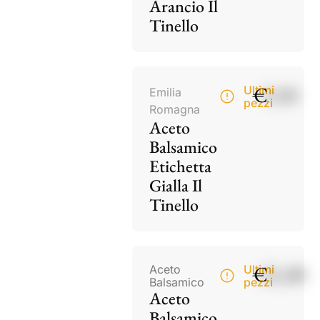
Arancio Il
Tinello
€
9,50
Ultimi
Emilia
pezzi
Romagna
Aceto
Balsamico
Etichetta
Gialla Il
Tinello
€
21,00
Aceto
Ultimi
Balsamico
pezzi
Aceto
Balsamico