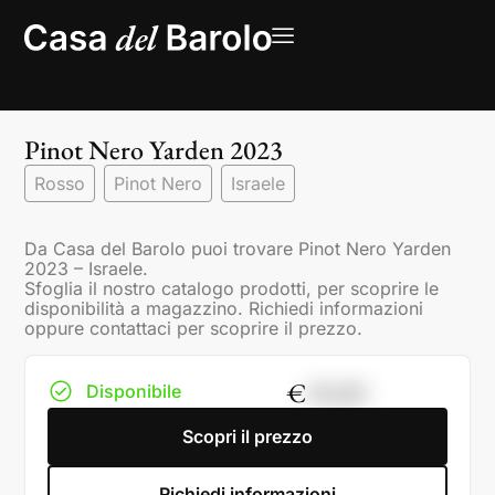
Pinot Nero Yarden 2023
Rosso
Pinot Nero
Israele
Da Casa del Barolo puoi trovare Pinot Nero Yarden
2023 – Israele.
Sfoglia il nostro catalogo prodotti, per scoprire le
disponibilità a magazzino. Richiedi informazioni
oppure contattaci per scoprire il prezzo.
€
50,00
Disponibile
Scopri il prezzo
Richiedi informazioni