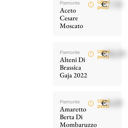
€
17,50
Ultimi
Piemonte
pezzi
Aceto
Cesare
Moscato
€
186,00
Ultimi
Piemonte
pezzi
Alteni Di
Brassica
Gaja 2022
€
34,00
Ultimi
Piemonte
pezzi
Amaretto
Berta Di
Mombaruzzo