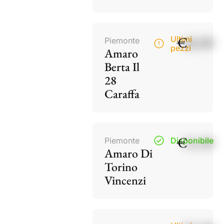
€
40,00
Ultimi
Piemonte
pezzi
Amaro
Berta Il
28
Caraffa
€
15,50
Piemonte
Disponibile
Amaro Di
Torino
Vincenzi