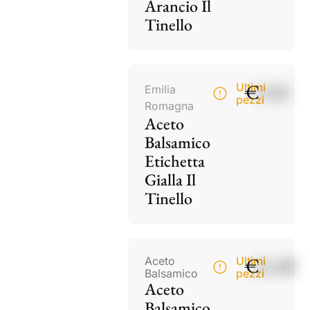
Arancio Il
Tinello
€
9,50
Ultimi
Emilia
pezzi
Romagna
Aceto
Balsamico
Etichetta
Gialla Il
Tinello
€
21,00
Aceto
Ultimi
Balsamico
pezzi
Aceto
Balsamico