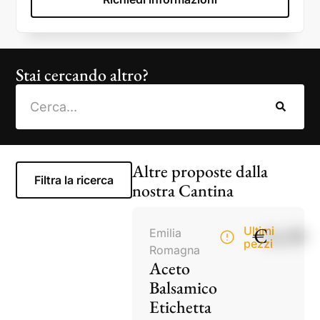
Stai cercando altro?
Altre proposte dalla
Filtra la ricerca
nostra Cantina
€
14,50
Ultimi
Emilia
pezzi
Romagna
Aceto
Balsamico
Etichetta