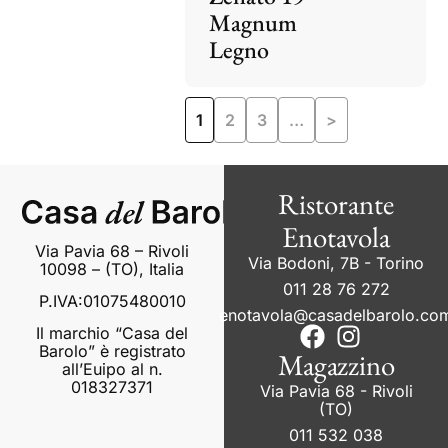
Magnum
Legno
1
2
3
…
>
Ristorante
Enotavola
Via Pavia 68 – Rivoli
Via Bodoni, 7B - Torino
10098 – (TO), Italia
011 28 76 272
P.IVA:01075480010
enotavola@casadelbarolo.co
Il marchio “Casa del
Barolo” è registrato
Magazzino
all’Euipo al n.
018327371
Via Pavia 68 - Rivoli
(TO)
011 532 038