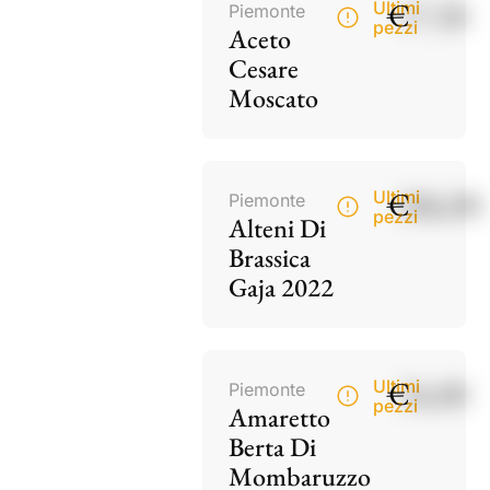
€
17,50
Ultimi
Piemonte
pezzi
Aceto
Cesare
Moscato
€
186,00
Ultimi
Piemonte
pezzi
Alteni Di
Brassica
Gaja 2022
€
34,00
Ultimi
Piemonte
pezzi
Amaretto
Berta Di
Mombaruzzo