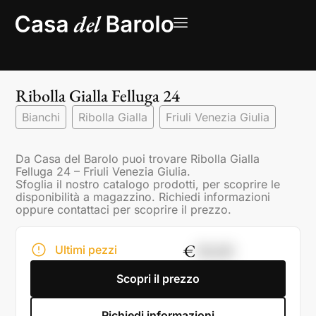
Ribolla Gialla Felluga 24
Bianchi
Ribolla Gialla
Friuli Venezia Giulia
Da Casa del Barolo puoi trovare Ribolla Gialla
Felluga 24 – Friuli Venezia Giulia.
Sfoglia il nostro catalogo prodotti, per scoprire le
disponibilità a magazzino. Richiedi informazioni
oppure contattaci per scoprire il prezzo.
€
30,00
Ultimi pezzi
Scopri il prezzo
Richiedi informazioni