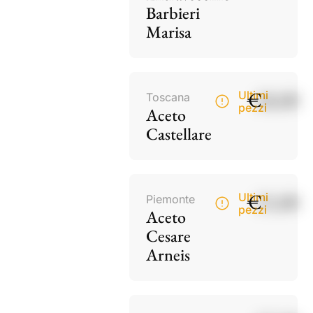
Barbieri
Marisa
€
18,00
Ultimi
Toscana
pezzi
Aceto
Castellare
€
15,00
Ultimi
Piemonte
pezzi
Aceto
Cesare
Arneis