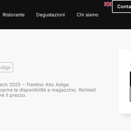
Conta
Ristorante
Degustazioni
Chi siamo
Adige
lch 2025 – Trentino Alto Adige.
coprire le disponibilità a magazzino. Richiedi
re il prezzo.