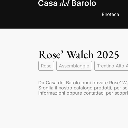
Enoteca
Rose’ Walch 2025
Rosè
Assemblaggio
Trentino Alto 
Da Casa del Barolo puoi trovare Rose’ Wa
Sfoglia il nostro catalogo prodotti, per s
informazioni oppure contattaci per scopri