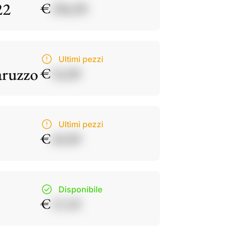
22
€
186,00
Ultimi pezzi
aruzzo
€
34,00
Ultimi pezzi
€
40,00
Disponibile
€
15,50