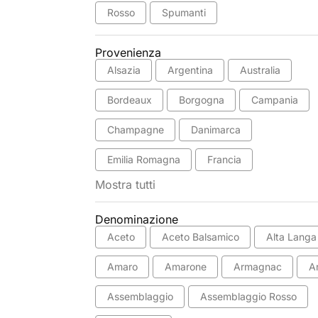
Rosso
Spumanti
Provenienza
Alsazia
Argentina
Australia
Bordeaux
Borgogna
Campania
Champagne
Danimarca
Emilia Romagna
Francia
Mostra tutti
Denominazione
Aceto
Aceto Balsamico
Alta Langa
Amaro
Amarone
Armagnac
A
Assemblaggio
Assemblaggio Rosso