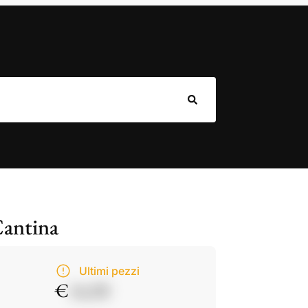
Cantina
Ultimi pezzi
€
14,50