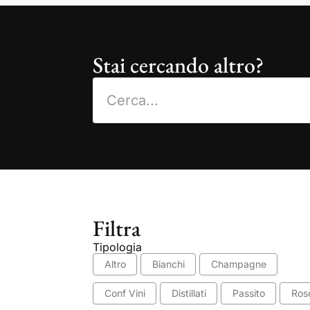
Stai cercando altro?
Filtra
Tipologia
Altro
Bianchi
Champagne
Conf Vini
Distillati
Passito
Ros