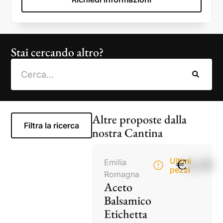
Stai cercando altro?
Altre proposte dalla
Filtra la ricerca
nostra Cantina
€
14,50
Ultimi
Emilia
pezzi
Romagna
Aceto
Balsamico
Etichetta