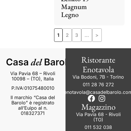
Magnum
Legno
1
2
3
…
>
Ristorante
Enotavola
Via Pavia 68 – Rivoli
Via Bodoni, 7B - Torino
10098 – (TO), Italia
011 28 76 272
P.IVA:01075480010
enotavola@casadelbarolo.co
Il marchio “Casa del
Barolo” è registrato
Magazzino
all’Euipo al n.
018327371
Via Pavia 68 - Rivoli
(TO)
011 532 038