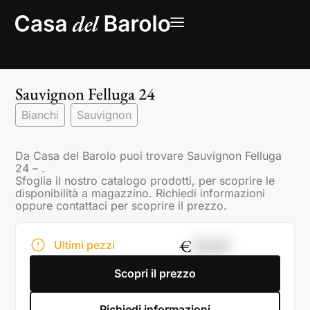
Sauvignon Felluga 24
Bianchi
Sauvignon
Da Casa del Barolo puoi trovare Sauvignon Felluga
24 – .
Sfoglia il nostro catalogo prodotti, per scoprire le
disponibilità a magazzino. Richiedi informazioni
oppure contattaci per scoprire il prezzo.
€
30,00
Ultimi pezzi
Scopri il prezzo
Richiedi informazioni