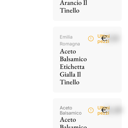
Arancio Il
Tinello
€
9,50
Ultimi
Emilia
pezzi
Romagna
Aceto
Balsamico
Etichetta
Gialla Il
Tinello
€
21,00
Aceto
Ultimi
Balsamico
pezzi
Aceto
Balsamico