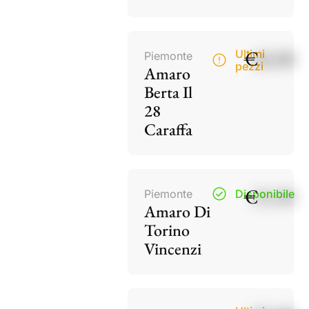
€
40,00
Ultimi
Piemonte
pezzi
Amaro
Berta Il
28
Caraffa
€
15,50
Piemonte
Disponibile
Amaro Di
Torino
Vincenzi