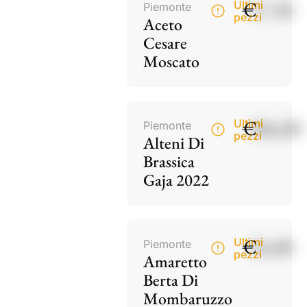
€
17,50
Ultimi
Piemonte
pezzi
Aceto
Cesare
Moscato
€
186,00
Ultimi
Piemonte
pezzi
Alteni Di
Brassica
Gaja 2022
€
34,00
Ultimi
Piemonte
pezzi
Amaretto
Berta Di
Mombaruzzo