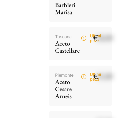
Barbieri
Marisa
€
18,00
Ultimi
Toscana
pezzi
Aceto
Castellare
€
15,00
Ultimi
Piemonte
pezzi
Aceto
Cesare
Arneis