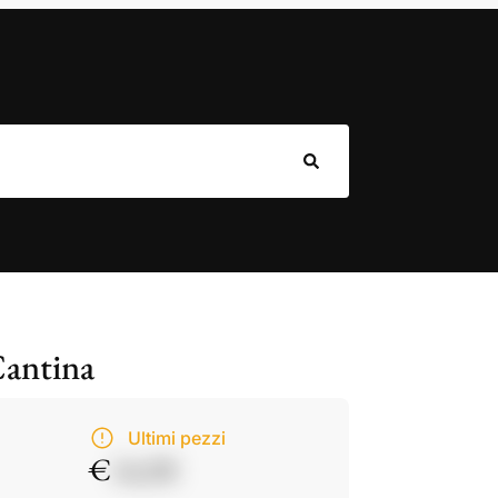
Cantina
Ultimi pezzi
€
14,50