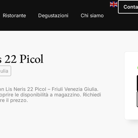
Conta
Ristorante
Degustazioni
Chi siamo
 22 Picol
ulia
Lis Neris 22 Picol – Friuli Venezia Giulia.
coprire le disponibilità a magazzino. Richiedi
re il prezzo.