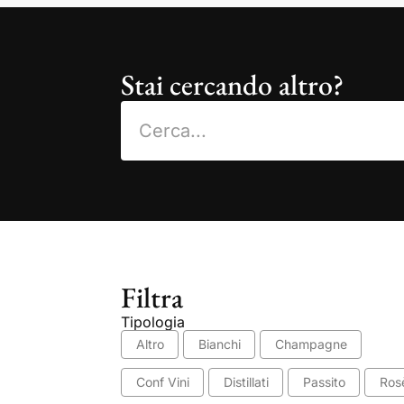
Stai cercando altro?
Filtra
Tipologia
Altro
Bianchi
Champagne
Conf Vini
Distillati
Passito
Ros