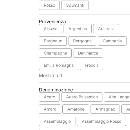
Rosso
Spumanti
Provenienza
Alsazia
Argentina
Australia
Bordeaux
Borgogna
Campania
Champagne
Danimarca
Emilia Romagna
Francia
Mostra tutti
Denominazione
Aceto
Aceto Balsamico
Alta Langa
Amaro
Amarone
Armagnac
A
Assemblaggio
Assemblaggio Rosso