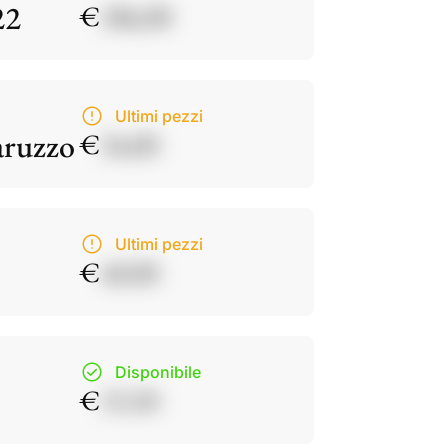
22
€
186,00
Ultimi pezzi
aruzzo
€
34,00
Ultimi pezzi
€
40,00
Disponibile
€
15,50