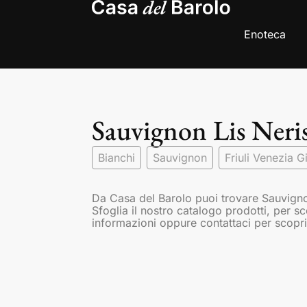
Enoteca
Sauvignon Lis Neris
Bianchi
Sauvignon
Friuli Venezia Gi
Da Casa del Barolo puoi trovare Sauvignon 
Sfoglia il nostro catalogo prodotti, per s
informazioni oppure contattaci per scopri