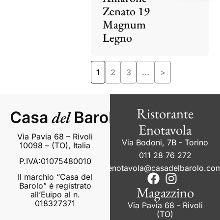
Zenato 19
Magnum
Legno
1
2
3
…
>
Ristorante
Enotavola
Via Pavia 68 – Rivoli
Via Bodoni, 7B - Torino
10098 – (TO), Italia
011 28 76 272
P.IVA:01075480010
enotavola@casadelbarolo.co
Il marchio “Casa del
Barolo” è registrato
Magazzino
all’Euipo al n.
018327371
Via Pavia 68 - Rivoli
(TO)