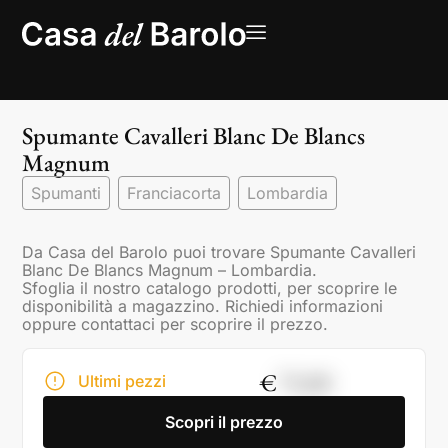
Spumante Cavalleri Blanc De Blancs
Magnum
Spumanti
Franciacorta
Lombardia
Da Casa del Barolo puoi trovare Spumante Cavalleri
Blanc De Blancs Magnum – Lombardia.
Sfoglia il nostro catalogo prodotti, per scoprire le
disponibilità a magazzino. Richiedi informazioni
oppure contattaci per scoprire il prezzo.
€
73,00
Ultimi pezzi
Scopri il prezzo