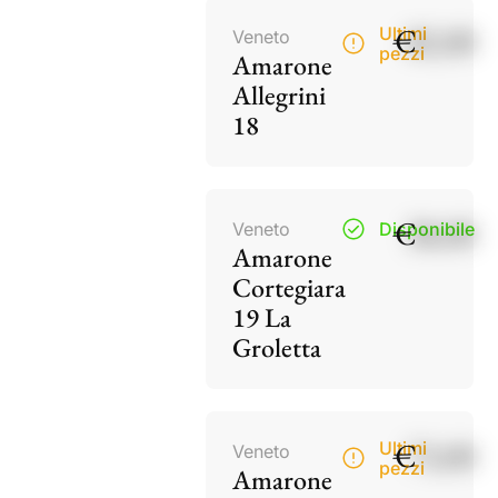
€
82,00
Ultimi
Veneto
pezzi
Amarone
Allegrini
18
€
38,00
Veneto
Disponibile
Amarone
Cortegiara
19 La
Groletta
€
73,00
Ultimi
Veneto
pezzi
Amarone