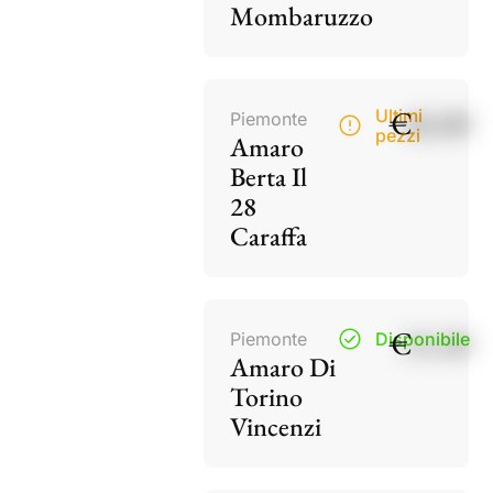
Mombaruzzo
€
40,00
Ultimi
Piemonte
pezzi
Amaro
Berta Il
28
Caraffa
€
15,50
Piemonte
Disponibile
Amaro Di
Torino
Vincenzi