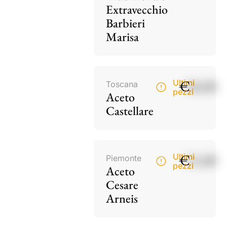
Extravecchio
Barbieri
Marisa
€
18,00
Ultimi
Toscana
pezzi
Aceto
Castellare
€
15,00
Ultimi
Piemonte
pezzi
Aceto
Cesare
Arneis