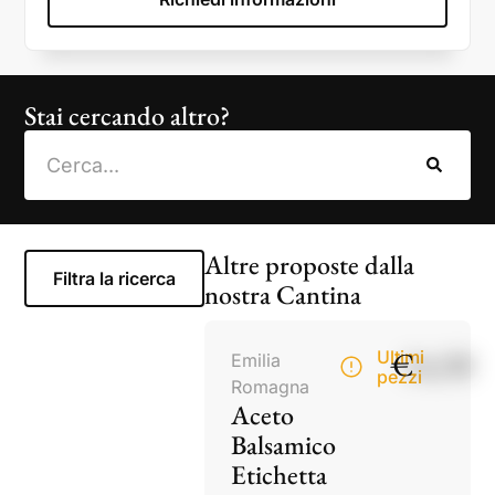
Stai cercando altro?
Altre proposte dalla
Filtra la ricerca
nostra Cantina
€
14,50
Ultimi
Emilia
pezzi
Romagna
Aceto
Balsamico
Etichetta