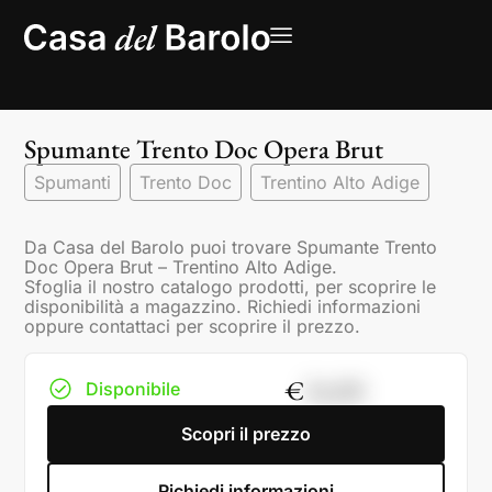
Spumante Trento Doc Opera Brut
Spumanti
Trento Doc
Trentino Alto Adige
Da Casa del Barolo puoi trovare Spumante Trento
Doc Opera Brut – Trentino Alto Adige.
Sfoglia il nostro catalogo prodotti, per scoprire le
disponibilità a magazzino. Richiedi informazioni
oppure contattaci per scoprire il prezzo.
€
34,00
Disponibile
Scopri il prezzo
Richiedi informazioni