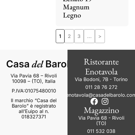
Magnum
Legno
1
2
3
…
>
Ristorante
Enotavola
Via Pavia 68 – Rivoli
Via Bodoni, 7B - Torino
10098 – (TO), Italia
011 28 76 272
P.IVA:01075480010
enotavola@casadelbarolo.co
Il marchio “Casa del
Barolo” è registrato
Magazzino
all’Euipo al n.
018327371
Via Pavia 68 - Rivoli
(TO)
011 532 038