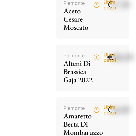
€
17,50
Ultimi
Piemonte
pezzi
Aceto
Cesare
Moscato
€
186,00
Ultimi
Piemonte
pezzi
Alteni Di
Brassica
Gaja 2022
€
34,00
Ultimi
Piemonte
pezzi
Amaretto
Berta Di
Mombaruzzo