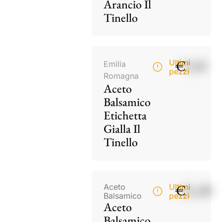
Arancio Il
Tinello
€
9,50
Ultimi
Emilia
pezzi
Romagna
Aceto
Balsamico
Etichetta
Gialla Il
Tinello
€
21,00
Aceto
Ultimi
Balsamico
pezzi
Aceto
Balsamico