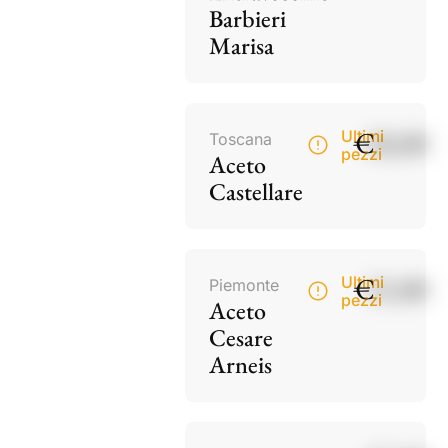
Barbieri
Marisa
€
18,00
Ultimi
Toscana
pezzi
Aceto
Castellare
€
15,00
Ultimi
Piemonte
pezzi
Aceto
Cesare
Arneis