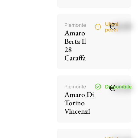
€
40,00
Ultimi
Piemonte
pezzi
Amaro
Berta Il
28
Caraffa
€
15,50
Piemonte
Disponibile
Amaro Di
Torino
Vincenzi