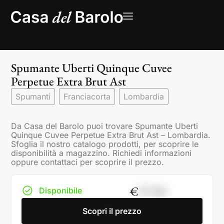
Spumante Uberti Quinque Cuvee
Perpetue Extra Brut Ast
Spumanti
Franciacorta
Lombardia
Da Casa del Barolo puoi trovare Spumante Uberti
Quinque Cuvee Perpetue Extra Brut Ast – Lombardia.
Sfoglia il nostro catalogo prodotti, per scoprire le
disponibilità a magazzino. Richiedi informazioni
oppure contattaci per scoprire il prezzo.
€
97,00
Disponibile
Scopri il prezzo