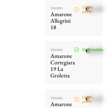
€
82,00
Ultimi
Veneto
pezzi
Amarone
Allegrini
18
€
38,00
Veneto
Disponibile
Amarone
Cortegiara
19 La
Groletta
€
73,00
Ultimi
Veneto
pezzi
Amarone