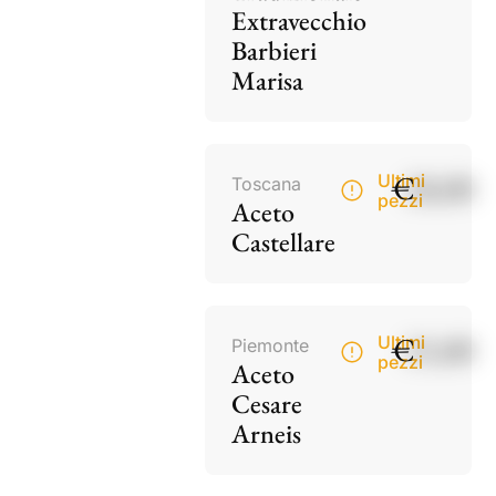
Extravecchio
Barbieri
Marisa
€
18,00
Ultimi
Toscana
pezzi
Aceto
Castellare
€
15,00
Ultimi
Piemonte
pezzi
Aceto
Cesare
Arneis