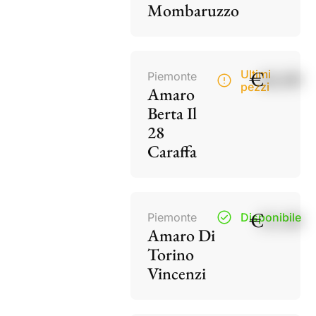
Mombaruzzo
€
40,00
Ultimi
Piemonte
pezzi
Amaro
Berta Il
28
Caraffa
€
15,50
Piemonte
Disponibile
Amaro Di
Torino
Vincenzi