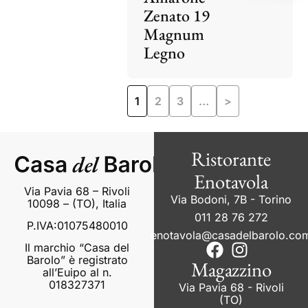
Zenato 19
Magnum
Legno
1
2
3
…
>
Ristorante
Enotavola
Via Pavia 68 – Rivoli
Via Bodoni, 7B - Torino
10098 – (TO), Italia
011 28 76 272
P.IVA:01075480010
enotavola@casadelbarolo.co
Il marchio “Casa del
Barolo” è registrato
Magazzino
all’Euipo al n.
018327371
Via Pavia 68 - Rivoli
(TO)