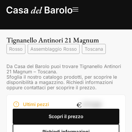
Tignanello Antinori 21 Magnum
Rosso
Assemblaggio Rosso
Toscana
Da Casa del Barolo puoi trovare Tignanello Antinori
21 Magnum – Toscana.
Sfoglia il nostro catalogo prodotti, per scoprire le
disponibilità a magazzino. Richiedi informazioni
oppure contattaci per scoprire il prezzo.
€
379,00
Ultimi pezzi
Scopri il prezzo
Richiedi informazioni