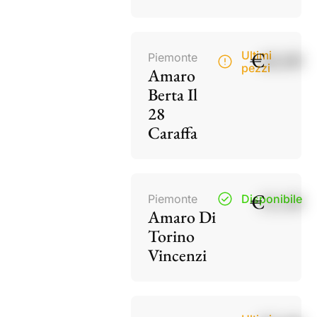
€
40,00
Ultimi
Piemonte
pezzi
Amaro
Berta Il
28
Caraffa
€
15,50
Piemonte
Disponibile
Amaro Di
Torino
Vincenzi