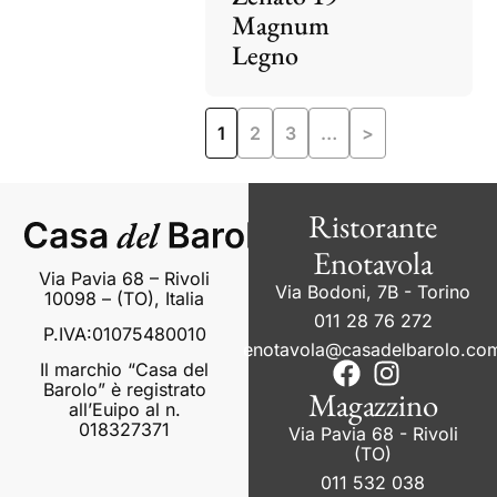
Magnum
Legno
1
2
3
…
>
Ristorante
Enotavola
Via Pavia 68 – Rivoli
Via Bodoni, 7B - Torino
10098 – (TO), Italia
011 28 76 272
P.IVA:01075480010
enotavola@casadelbarolo.co
Il marchio “Casa del
Barolo” è registrato
Magazzino
all’Euipo al n.
018327371
Via Pavia 68 - Rivoli
(TO)
011 532 038