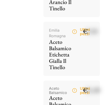
Arancio Il
Tinello
€
9,50
Ultimi
Emilia
pezzi
Romagna
Aceto
Balsamico
Etichetta
Gialla Il
Tinello
€
21,00
Aceto
Ultimi
Balsamico
pezzi
Aceto
Balsamico