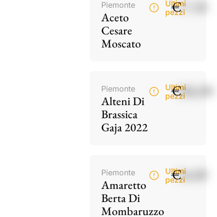
€
17,50
Ultimi
Piemonte
pezzi
Aceto
Cesare
Moscato
€
186,00
Ultimi
Piemonte
pezzi
Alteni Di
Brassica
Gaja 2022
€
34,00
Ultimi
Piemonte
pezzi
Amaretto
Berta Di
Mombaruzzo