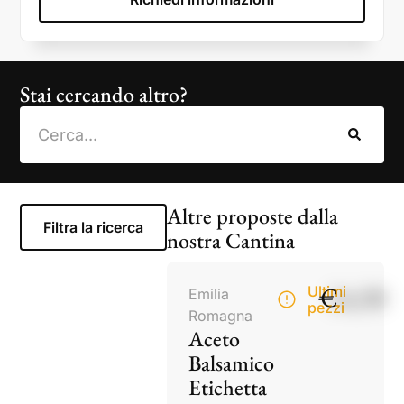
Stai cercando altro?
Altre proposte dalla
Filtra la ricerca
nostra Cantina
€
14,50
Ultimi
Emilia
pezzi
Romagna
Aceto
Balsamico
Etichetta