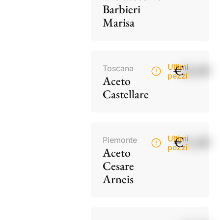
Barbieri
Marisa
€
18,00
Ultimi
Toscana
pezzi
Aceto
Castellare
€
15,00
Ultimi
Piemonte
pezzi
Aceto
Cesare
Arneis