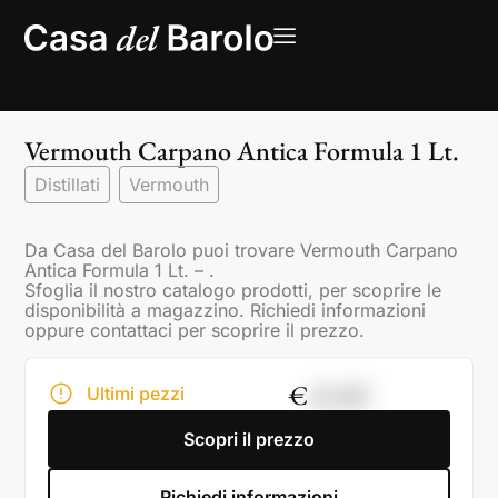
Vermouth Carpano Antica Formula 1 Lt.
Distillati
Vermouth
Da Casa del Barolo puoi trovare Vermouth Carpano
Antica Formula 1 Lt. – .
Sfoglia il nostro catalogo prodotti, per scoprire le
disponibilità a magazzino. Richiedi informazioni
oppure contattaci per scoprire il prezzo.
€
45,00
Ultimi pezzi
Scopri il prezzo
Richiedi informazioni