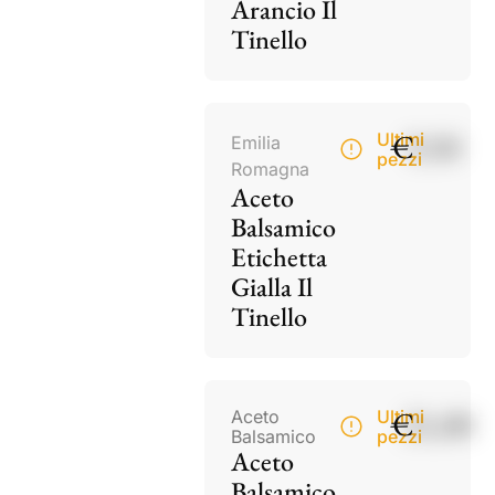
Arancio Il
Tinello
€
9,50
Ultimi
Emilia
pezzi
Romagna
Aceto
Balsamico
Etichetta
Gialla Il
Tinello
€
21,00
Aceto
Ultimi
Balsamico
pezzi
Aceto
Balsamico