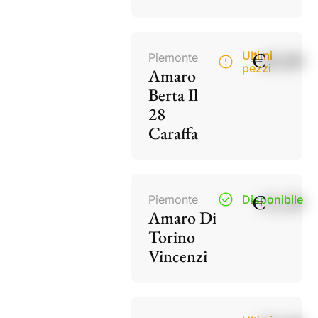
€
40,00
Ultimi
Piemonte
pezzi
Amaro
Berta Il
28
Caraffa
€
15,50
Piemonte
Disponibile
Amaro Di
Torino
Vincenzi