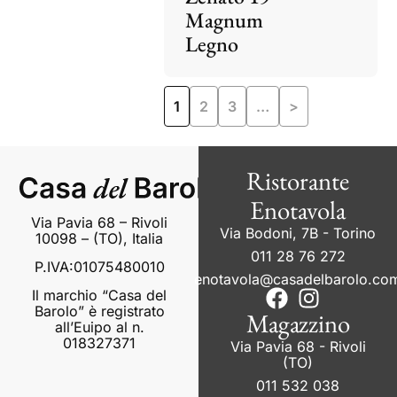
Magnum
Legno
1
2
3
…
>
Ristorante
Enotavola
Via Pavia 68 – Rivoli
Via Bodoni, 7B - Torino
10098 – (TO), Italia
011 28 76 272
P.IVA:01075480010
enotavola@casadelbarolo.co
Il marchio “Casa del
Barolo” è registrato
Magazzino
all’Euipo al n.
018327371
Via Pavia 68 - Rivoli
(TO)
011 532 038