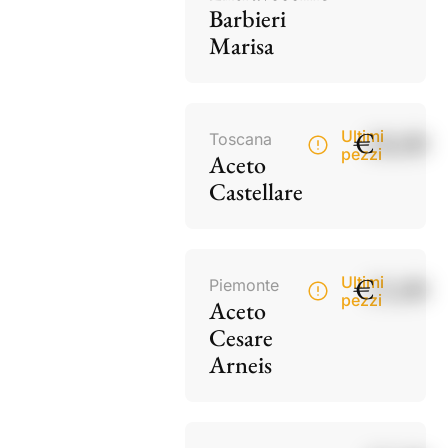
Barbieri
Marisa
€
18,00
Ultimi
Toscana
pezzi
Aceto
Castellare
€
15,00
Ultimi
Piemonte
pezzi
Aceto
Cesare
Arneis