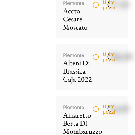
€
17,50
Ultimi
Piemonte
pezzi
Aceto
Cesare
Moscato
€
186,00
Ultimi
Piemonte
pezzi
Alteni Di
Brassica
Gaja 2022
€
34,00
Ultimi
Piemonte
pezzi
Amaretto
Berta Di
Mombaruzzo