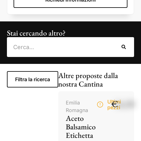
Stai cercando altro?
Altre proposte dalla
Filtra la ricerca
nostra Cantina
€
14,50
Ultimi
Emilia
pezzi
Romagna
Aceto
Balsamico
Etichetta