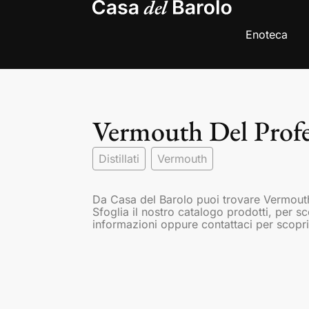
Enoteca
Vermouth Del Profe
Distillati
Vermouth
Da Casa del Barolo puoi trovare Vermout
Sfoglia il nostro catalogo prodotti, per s
informazioni oppure contattaci per scopri