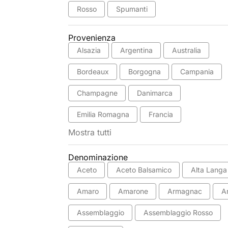
Rosso
Spumanti
Provenienza
Alsazia
Argentina
Australia
Bordeaux
Borgogna
Campania
Champagne
Danimarca
Emilia Romagna
Francia
Mostra tutti
Denominazione
Aceto
Aceto Balsamico
Alta Langa
Amaro
Amarone
Armagnac
A
Assemblaggio
Assemblaggio Rosso