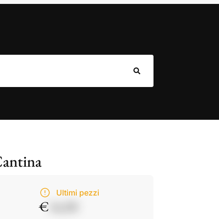
Cantina
Ultimi pezzi
€
14,50