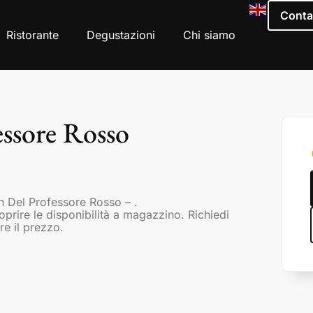
Conta
Ristorante
Degustazioni
Chi siamo
ssore Rosso
h Del Professore Rosso – .
coprire le disponibilità a magazzino. Richiedi
re il prezzo.