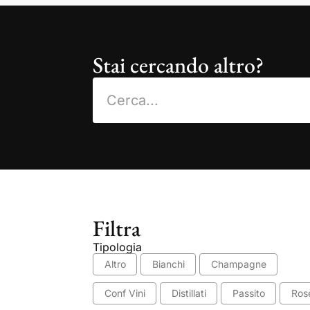
Stai cercando altro?
Filtra
Tipologia
Altro
Bianchi
Champagne
Conf Vini
Distillati
Passito
Ros