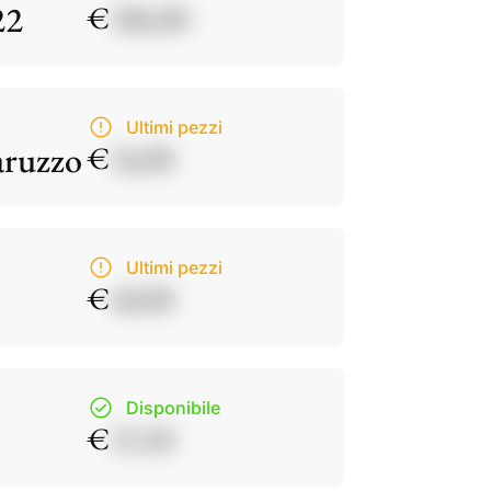
22
€
186,00
Ultimi pezzi
aruzzo
€
34,00
Ultimi pezzi
€
40,00
Disponibile
€
15,50