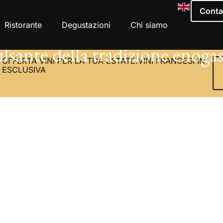
Conta
Ristorante
Degustazioni
Chi siamo
ulsante della tradizione enog
OFFERTA VINI PER LA TUA ESTATE.VINI FRANCESI IN
ESCLUSIVA