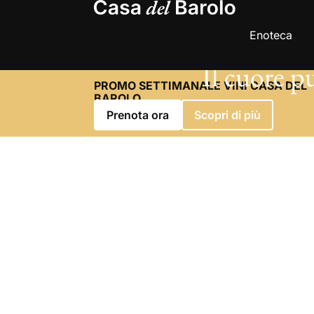
Enoteca
Il cuore p
PROMO SETTIMANALE VINI CASA DEL
BAROLO
Prenota ora
Scopri di più